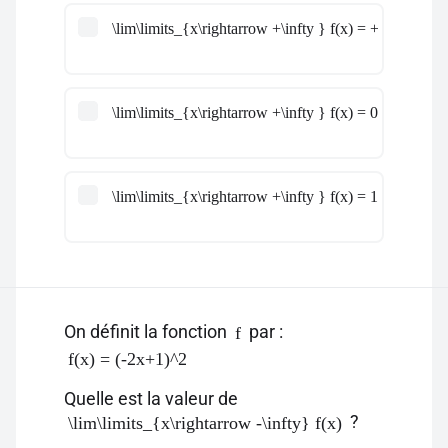
\lim\limits_{x\rightarrow +\infty } f(x) = +\infty
\lim\limits_{x\rightarrow +\infty } f(x) = 0
\lim\limits_{x\rightarrow +\infty } f(x) = 1
On définit la fonction
par :
f
f(x) = (-2x+1)^2
Quelle est la valeur de
?
\lim\limits_{x\rightarrow -\infty} f(x)