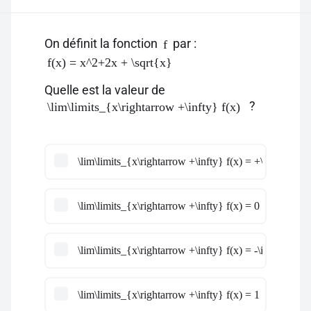
On définit la fonction
par :
f
f(x) = x^2+2x + \sqrt{x}
Quelle est la valeur de
?
\lim\limits_{x\rightarrow +\infty} f(x)
\lim\limits_{x\rightarrow +\infty} f(x) = +\infty
\lim\limits_{x\rightarrow +\infty} f(x) = 0
\lim\limits_{x\rightarrow +\infty} f(x) = -\infty
\lim\limits_{x\rightarrow +\infty} f(x) = 1