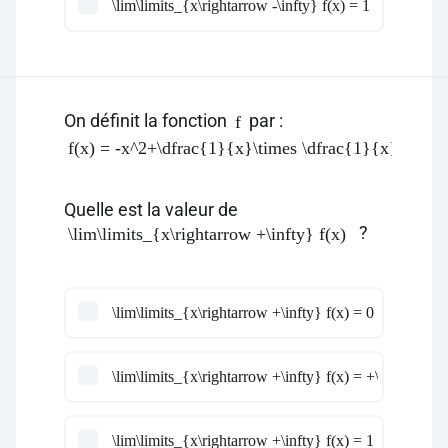
\lim\limits_{x\rightarrow -\infty} f(x) = 1
On définit la fonction
par :
f
f(x) = -x^2+\dfrac{1}{x}\times \dfrac{1}{x}
Quelle est la valeur de
?
\lim\limits_{x\rightarrow +\infty} f(x)
\lim\limits_{x\rightarrow +\infty} f(x) = 0
\lim\limits_{x\rightarrow +\infty} f(x) = +\infty
\lim\limits_{x\rightarrow +\infty} f(x) = 1