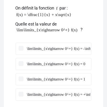
On définit la fonction
par :
f
f(x) = \dfrac{1}{x} + x\sqrt{x}
Quelle est la valeur de
?
\lim\limits_{x\rightarrow 0^+} f(x)
\lim\limits_{x\rightarrow 0^+} f(x) = -\infty
\lim\limits_{x\rightarrow 0^+} f(x) = 0
\lim\limits_{x\rightarrow 0^+} f(x) = 1
\lim\limits_{x\rightarrow 0^+} f(x) = +\infty