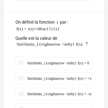
On définit la fonction
par :
f
f(x) = x|x|+\dfrac{1}{x}
Quelle est la valeur de
?
\lim\limits_{x\rightarrow -\infty} f(x)
\lim\limits_{x\rightarrow -\infty} f(x) = 0
\lim\limits_{x\rightarrow -\infty} f(x) = +\infty
\lim\limits_{x\rightarrow -\infty} f(x) = -\infty