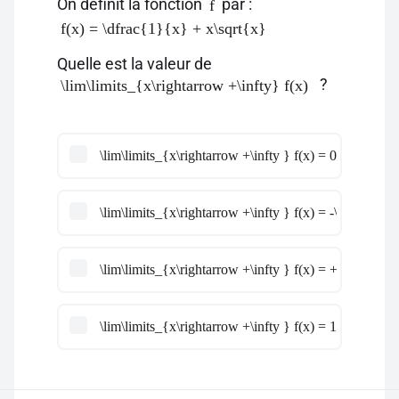
On définit la fonction
par :
f
f(x) = \dfrac{1}{x} + x\sqrt{x}
Quelle est la valeur de
?
\lim\limits_{x\rightarrow +\infty} f(x)
\lim\limits_{x\rightarrow +\infty } f(x) = 0
\lim\limits_{x\rightarrow +\infty } f(x) = -\infty
\lim\limits_{x\rightarrow +\infty } f(x) = +\infty
\lim\limits_{x\rightarrow +\infty } f(x) = 1