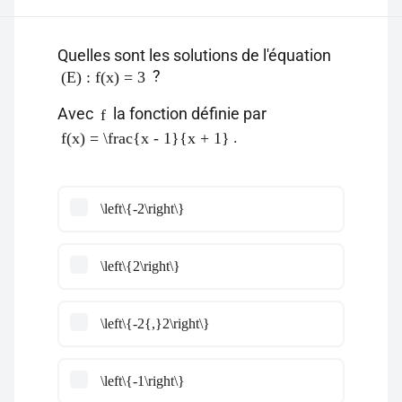
Quelles sont les solutions de l'équation
?
(E) : f(x) = 3
Avec
la fonction définie par
f
.
f(x) = \frac{x - 1}{x + 1}
\left\{-2\right\}
\left\{2\right\}
\left\{-2{,}2\right\}
\left\{-1\right\}