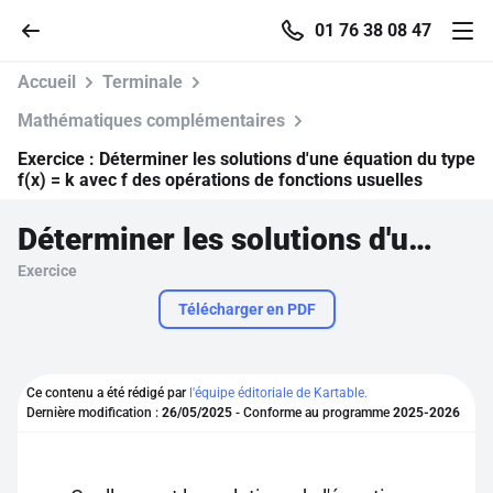
01 76 38 08 47
Accueil
Terminale
Mathématiques complémentaires
Exercice :
Déterminer les solutions d'une équation du type
Accueil
f(x) = k avec f des opérations de fonctions usuelles
Déterminer les solutions d'une équation du type f(x) = k avec f des opérations de fonctions usuelles
Parcourir
Exercice
Recherche
Télécharger en PDF
Se connecter
Ce contenu a été rédigé par
l'équipe éditoriale de Kartable.
Dernière modification :
26/05/2025
- Conforme au programme
2025-2026
S'inscrire gratuitement
Pour profiter de 10 contenus offerts.