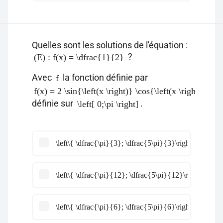
Quelles sont les solutions de l'équation :
?
(E) : f(x) = \dfrac{1}{2}
Avec
la fonction définie par
f
f(x) = 2 \sin{\left(x \right)} \cos{\left(x \right)}
définie sur
.
\left[ 0;\pi \right]
\left\{ \dfrac{\pi}{3}; \dfrac{5\pi}{3}\right\}
\left\{ \dfrac{\pi}{12}; \dfrac{5\pi}{12}\right\}
\left\{ \dfrac{\pi}{6}; \dfrac{5\pi}{6}\right\}