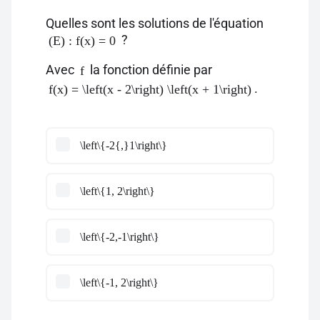
Quelles sont les solutions de l'équation
?
(E) : f(x) = 0
Avec
la fonction définie par
f
.
f(x) = \left(x - 2\right) \left(x + 1\right)
\left\{-2{,}1\right\}
\left\{1, 2\right\}
\left\{-2,-1\right\}
\left\{-1, 2\right\}