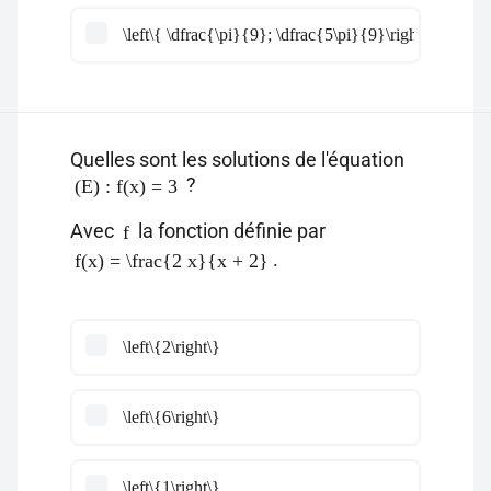
\left\{ \dfrac{\pi}{9}; \dfrac{5\pi}{9}\right\}
Quelles sont les solutions de l'équation
?
(E) : f(x) = 3
Avec
la fonction définie par
f
.
f(x) = \frac{2 x}{x + 2}
\left\{2\right\}
\left\{6\right\}
\left\{1\right\}