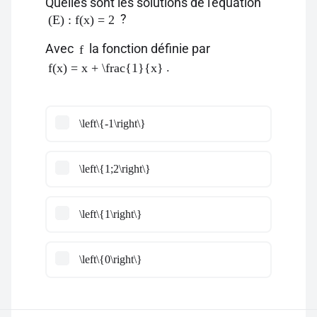
Quelles sont les solutions de l'équation
?
(E) : f(x) = 2
Avec
la fonction définie par
f
.
f(x) = x + \frac{1}{x}
\left\{-1\right\}
\left\{1;2\right\}
\left\{1\right\}
\left\{0\right\}