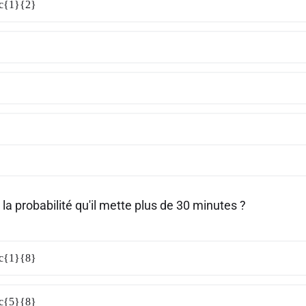
ac{1}{2}
 la probabilité qu'il mette plus de 30 minutes ?
ac{1}{8}
ac{5}{8}