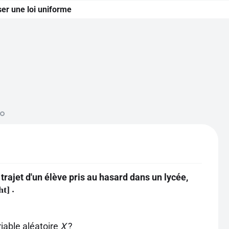
ser une loi uniforme
rajet d'un élève pris au hasard dans un lycée,
.
ht]
riable aléatoire
X
?