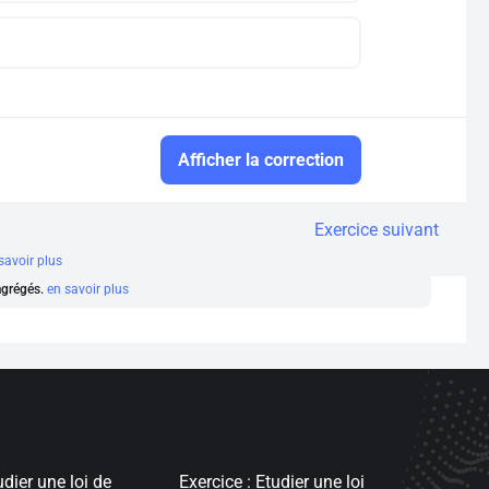
Afficher la correction
Exercice suivant
savoir plus
 agrégés.
en savoir plus
udier une loi de
Exercice : Etudier une loi