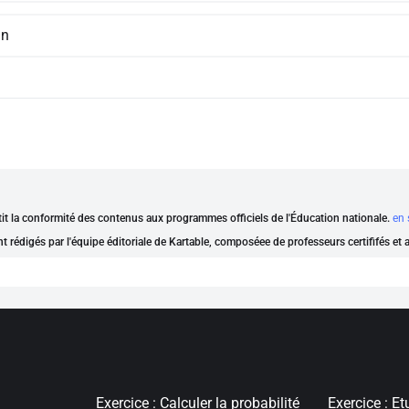
mn
ntit la conformité des contenus aux programmes officiels de l'Éducation nationale.
en 
nt rédigés par l'équipe éditoriale de Kartable, composéee de professeurs certififés et
Exercice : Calculer la probabilité
Exercice : Et