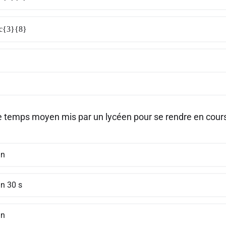
ac{3}{8}
le temps moyen mis par un lycéen pour se rendre en cour
mn
n 30 s
mn