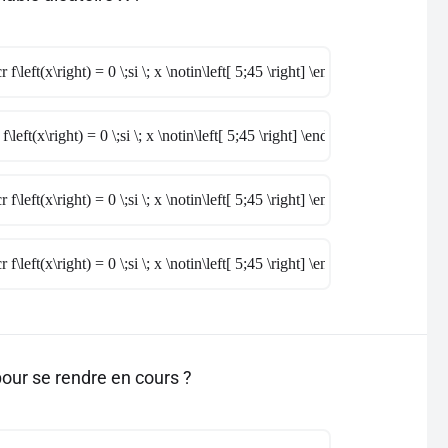
r f\left(x\right) = 0 \;si \; x \notin\left[ 5;45 \right] \end{cases}
f\left(x\right) = 0 \;si \; x \notin\left[ 5;45 \right] \end{cases}
r f\left(x\right) = 0 \;si \; x \notin\left[ 5;45 \right] \end{cases}
r f\left(x\right) = 0 \;si \; x \notin\left[ 5;45 \right] \end{cases}
pour se rendre en cours ?