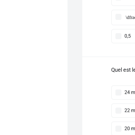
\dfr
0,5
Quel est 
24 
22 m
20 