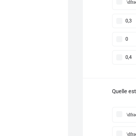
\dfr
0,3
0
0,4
Quelle est
\dfr
\dfr