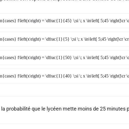
n{cases} f\left(x\right) = \dfrac{1}{45} \;si \; x \in\left[ 5;45 \right]\cr \c
n{cases} f\left(x\right) = \dfrac{1}{5} \;si \; x \in\left[ 5;45 \right]\cr \cr 
n{cases} f\left(x\right) = \dfrac{1}{50} \;si \; x \in\left[ 5;45 \right]\cr \c
n{cases} f\left(x\right) = \dfrac{1}{40} \;si \; x \in\left[ 5;45 \right]\cr \c
t la probabilité que le lycéen mette moins de 25 minutes 