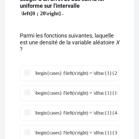
uniforme sur l'intervalle
.
\left[0 ; 20\right]
Parmi les fonctions suivantes, laquelle
est une densité de la variable aléatoire
X
?
\begin{cases} f\left(x\right) = \dfrac{1}{20} \;si \; x \in
\begin{cases} f\left(x\right) = \dfrac{1}{10} \;si \; x \in
\begin{cases} f\left(x\right) = \dfrac{1}{40} \;si \; x \in
\begin{cases} f\left(x\right) = \dfrac{1}{30} \;si \; x \in