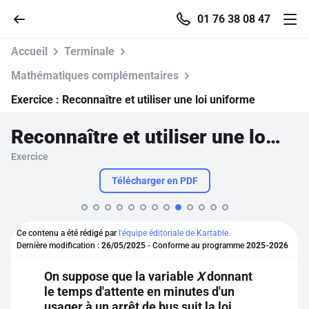
01 76 38 08 47
Accueil
Terminale
Mathématiques complémentaires
Exercice :
Reconnaître et utiliser une loi uniforme
Accueil
Reconnaître et utiliser une loi uniforme
Parcourir
Exercice
Télécharger en PDF
Recherche
Se connecter
Ce contenu a été rédigé par
l'équipe éditoriale de Kartable.
Dernière modification :
26/05/2025
- Conforme au programme
2025-2026
S'inscrire gratuitement
On suppose que la variable
X
donnant
le temps d'attente en minutes d'un
Pour profiter de 10 contenus offerts.
usager à un arrêt de bus suit la loi