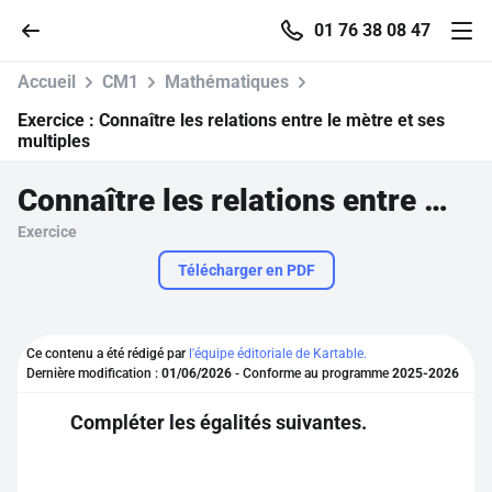
01 76 38 08 47
Accueil
CM1
Mathématiques
Exercice :
Connaître les relations entre le mètre et ses
multiples
Accueil
Connaître les relations entre le mètre et ses multiples
Exercice
Parcourir
Télécharger en PDF
Recherche
Ce contenu a été rédigé par
l'équipe éditoriale de Kartable.
Se connecter
Dernière modification :
01/06/2026
- Conforme au programme
2025-2026
Compléter les égalités suivantes.
S'inscrire gratuitement
Pour profiter de 10 contenus offerts.