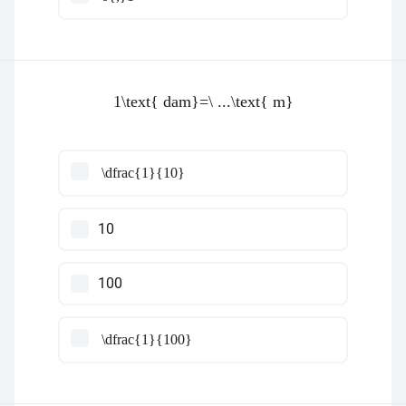
1\text{ dam}=\ ...\text{ m}
\dfrac{1}{10}
10
100
\dfrac{1}{100}