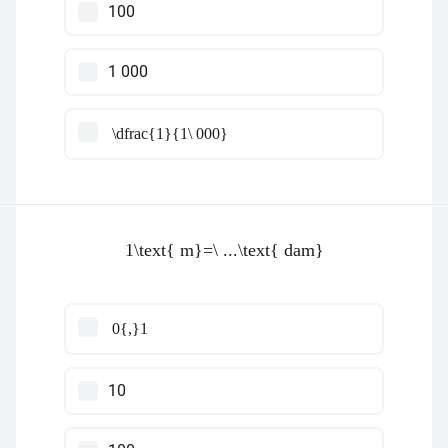
100
1 000
\dfrac{1}{1\ 000}
1\text{ m}=\ ...\text{ dam}
0{,}1
10