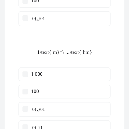
100
0{,}01
1\text{ m}=\ ...\text{ hm}
1 000
100
0{,}01
0{,}1