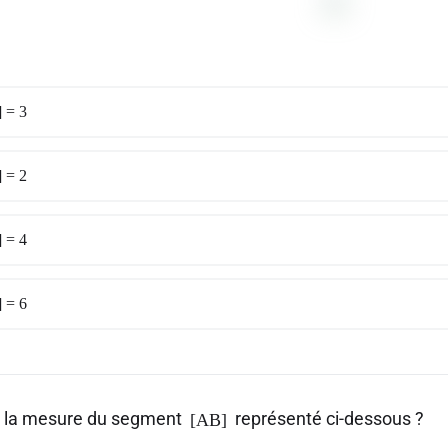
 = 3
 = 2
 = 4
 = 6
t la mesure du segment
représenté ci-dessous ?
[AB]