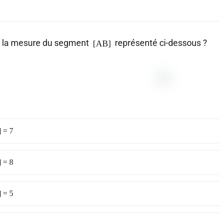
t la mesure du segment
représenté ci-dessous ?
[AB]
 = 7
 = 8
 = 5