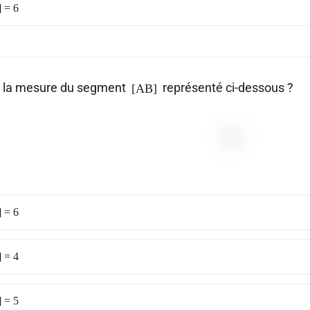
 = 6
t la mesure du segment
représenté ci-dessous ?
[AB]
 = 6
 = 4
 = 5