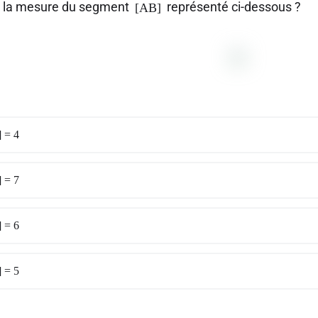
t la mesure du segment
représenté ci-dessous ?
[AB]
 = 4
 = 7
 = 6
 = 5