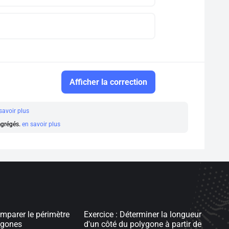
Afficher la correction
savoir plus
 agrégés.
en savoir plus
omparer le périmètre
Exercice : Déterminer la longueur
ygones
d'un côté du polygone à partir de