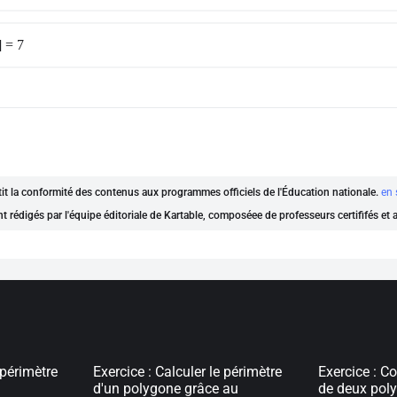
 = 7
ntit la conformité des contenus aux programmes officiels de l'Éducation nationale.
en 
nt rédigés par l'équipe éditoriale de Kartable, composéee de professeurs certififés et
 périmètre
Exercice : Calculer le périmètre
Exercice : C
d'un polygone grâce au
de deux pol