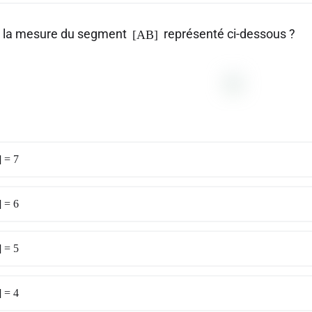
t la mesure du segment
représenté ci-dessous ?
[AB]
 = 7
 = 6
 = 5
 = 4