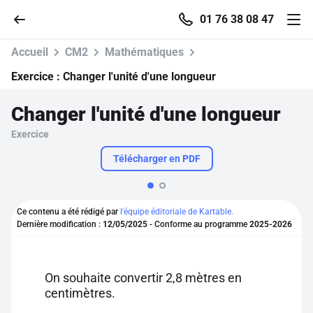
01 76 38 08 47
Accueil
CM2
Mathématiques
Exercice :
Changer l'unité d'une longueur
Changer l'unité d'une longueur
Accueil
Exercice
Parcourir
Télécharger en PDF
Recherche
Ce contenu a été rédigé par
l'équipe éditoriale de Kartable.
Dernière modification :
12/05/2025
- Conforme au programme
2025-2026
Se connecter
S'inscrire gratuitement
On souhaite convertir 2,8 mètres en
centimètres.
Pour profiter de 10 contenus offerts.