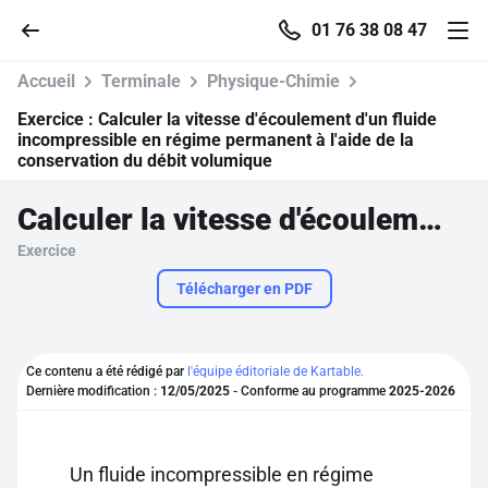
01 76 38 08 47
Accueil
Terminale
Physique-Chimie
Exercice :
Calculer la vitesse d'écoulement d'un fluide
incompressible en régime permanent à l'aide de la
conservation du débit volumique
Accueil
Calculer la vitesse d'écoulement d'un fluide incompressible en régime permanent à l'aide de la conservation du débit volumique
Parcourir
Exercice
Télécharger en PDF
Recherche
Se connecter
Ce contenu a été rédigé par
l'équipe éditoriale de Kartable.
Dernière modification :
12/05/2025
- Conforme au programme
2025-2026
S'inscrire gratuitement
Pour profiter de 10 contenus offerts.
Un fluide incompressible en régime