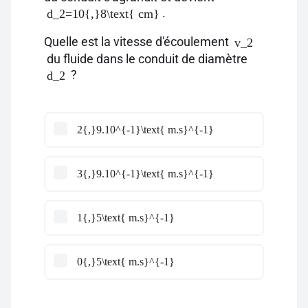
.
d_2=10{,}8\text{ cm}
Quelle est la vitesse d'écoulement
v_2
du fluide dans le conduit de diamètre
?
d_2
2{,}9.10^{-1}\text{ m.s}^{-1}
3{,}9.10^{-1}\text{ m.s}^{-1}
1{,}5\text{ m.s}^{-1}
0{,}5\text{ m.s}^{-1}