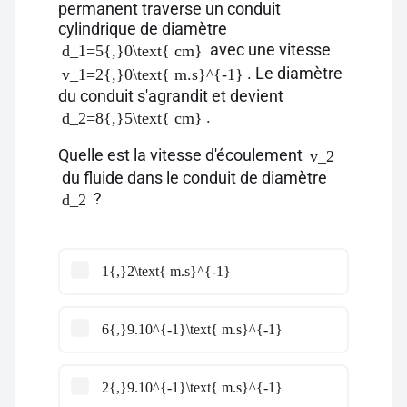
permanent traverse un conduit
cylindrique de diamètre
avec une vitesse
d_1=5{,}0\text{ cm}
. Le diamètre
v_1=2{,}0\text{ m.s}^{-1}
du conduit s'agrandit et devient
.
d_2=8{,}5\text{ cm}
Quelle est la vitesse d'écoulement
v_2
du fluide dans le conduit de diamètre
?
d_2
1{,}2\text{ m.s}^{-1}
6{,}9.10^{-1}\text{ m.s}^{-1}
2{,}9.10^{-1}\text{ m.s}^{-1}