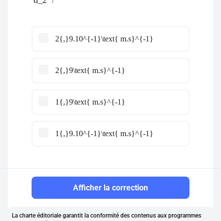
d_2
2{,}9.10^{-1}\text{ m.s}^{-1}
2{,}9\text{ m.s}^{-1}
1{,}9\text{ m.s}^{-1}
1{,}9.10^{-1}\text{ m.s}^{-1}
Afficher la correction
La charte éditoriale garantit la conformité des contenus aux programmes