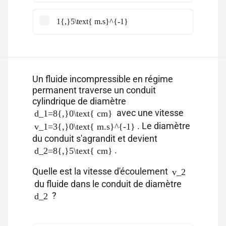
1{,}5\text{ m.s}^{-1}
Un fluide incompressible en régime
permanent traverse un conduit
cylindrique de diamètre
avec une vitesse
d_1=8{,}0\text{ cm}
. Le diamètre
v_1=3{,}0\text{ m.s}^{-1}
du conduit s'agrandit et devient
.
d_2=8{,}5\text{ cm}
Quelle est la vitesse d'écoulement
v_2
du fluide dans le conduit de diamètre
?
d_2