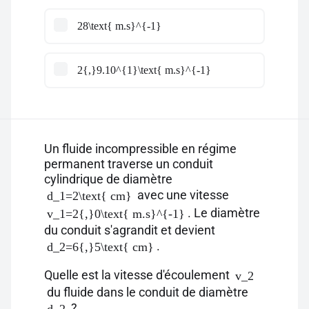
28\text{ m.s}^{-1}
2{,}9.10^{1}\text{ m.s}^{-1}
Un fluide incompressible en régime
permanent traverse un conduit
cylindrique de diamètre
avec une vitesse
d_1=2\text{ cm}
. Le diamètre
v_1=2{,}0\text{ m.s}^{-1}
du conduit s'agrandit et devient
.
d_2=6{,}5\text{ cm}
Quelle est la vitesse d'écoulement
v_2
du fluide dans le conduit de diamètre
?