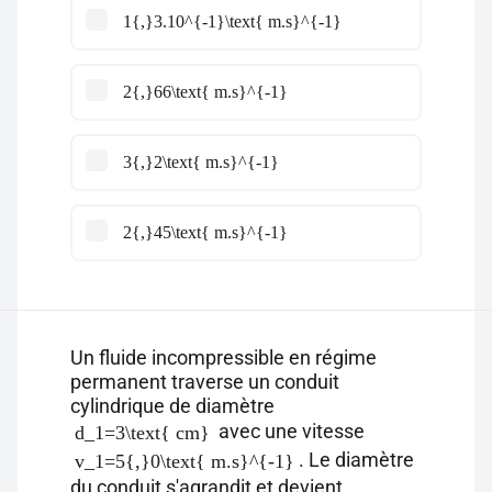
1{,}3.10^{-1}\text{ m.s}^{-1}
2{,}66\text{ m.s}^{-1}
3{,}2\text{ m.s}^{-1}
2{,}45\text{ m.s}^{-1}
Un fluide incompressible en régime
permanent traverse un conduit
cylindrique de diamètre
avec une vitesse
d_1=3\text{ cm}
. Le diamètre
v_1=5{,}0\text{ m.s}^{-1}
du conduit s'agrandit et devient