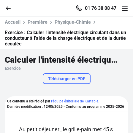
01 76 38 08 47
Accueil
Première
Physique-Chimie
Exercice :
Calculer l'intensité électrique circulant dans un
conducteur à l'aide de la charge électrique et de la durée
écoulée
Accueil
Calculer l'intensité électrique circulant dans un conducteur à l'aide de la charge électrique et de la durée écoulée
Parcourir
Exercice
Télécharger en PDF
Recherche
Se connecter
Ce contenu a été rédigé par
l'équipe éditoriale de Kartable.
Dernière modification :
12/05/2025
- Conforme au programme
2025-2026
S'inscrire gratuitement
Pour profiter de 10 contenus offerts.
Au petit déjeuner , le grille-pain met 45 s