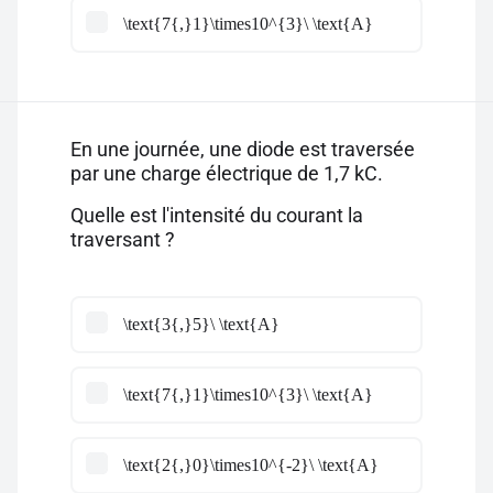
\text{7{,}1}\times10^{3}\ \text{A}
En une journée, une diode est traversée
par une charge électrique de 1,7 kC.
Quelle est l'intensité du courant la
traversant ?
\text{3{,}5}\ \text{A}
\text{7{,}1}\times10^{3}\ \text{A}
\text{2{,}0}\times10^{-2}\ \text{A}