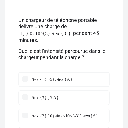
Un chargeur de téléphone portable
délivre une charge de
pendant 45
4{,}05.10^{3} \text{ C}
minutes.
Quelle est l'intensité parcourue dans le
chargeur pendant la charge ?
\text{1{,}5}\ \text{A}
\text{3{,}5 A}
\text{2{,}0}\times10^{-3}\ \text{A}