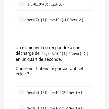
1{,}0.10^{3}\ \text{A}
\text{7{,}1}\times10^{-1}\ \text{A}
Un éclair peut correspondre à une
décharge de
1{,}25.10^{1} \ \text{kC}
en un quart de seconde.
Quelle est l'intensité parcourant cet
éclair ?
\text{4{,}8}\times10^{2}\ \text{A}
\text{7{,}1}\times10^{5}\ \text{A}