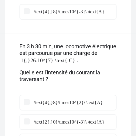
\text{4{,}8}\times10^{-3}\ \text{A}
En 3 h 30 min, une locomotive électrique
est parcourue par une charge de
.
1{,}26.10^{7} \text{ C}
Quelle est l'intensité du courant la
traversant ?
\text{4{,}8}\times10^{2}\ \text{A}
\text{2{,}0}\times10^{-3}\ \text{A}