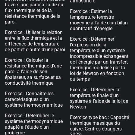
atmosphère
travers une paroi à l'aide du
flux thermique et de la
Exercice : Estimer la
résistance thermique de la
température terrestre
paroi
moyenne à l'aide d'un bilan
quantitatif d'énergie
Exercice : Utiliser la relation
entre le flux thermique et la
Exercice : Déterminer
différence de température
l'expression de la
de part et d'autre d'une paroi
température d'un système
incompressible échangeant
Exercice : Calculer la
de l'énergie par un transfert
résistance thermique d'une
thermique modélisé par la
paroi à l'aide de son
loi de Newton en fonction
épaisseur, sa surface et sa
du temps
conductivité thermique
Exercice : Déterminer la
Exercice : Connaître les
température finale d'un
caractéristiques d'un
système à l'aide de la loi de
système thermodynamique
Newton
Exercice : Déterminer le
Exercice type bac : Capacité
système thermodynamique
thermique massique du
adapté à l'étude d'un
cuivre, Centres étrangers
problème
2022