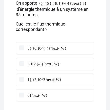
On apporte
Q=12{,}8.10^{4}\text{ J}
d'énergie thermique à un système en
35 minutes.
Quel est le flux thermique
correspondant ?
8{,}0.10^{-4} \text{ W}
6.10^{-3} \text{ W}
1{,}3.10^3 \text{ W}
61 \text{ W}