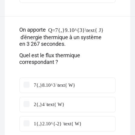
On apporte
Q=7{,}9.10^{3}\text{ J}
d'énergie thermique à un système
en 3 267 secondes.
Quel est le flux thermique
correspondant ?
7{,}8.10^3 \text{ W}
2{,}4 \text{ W}
1{,}2.10^{-2} \text{ W}