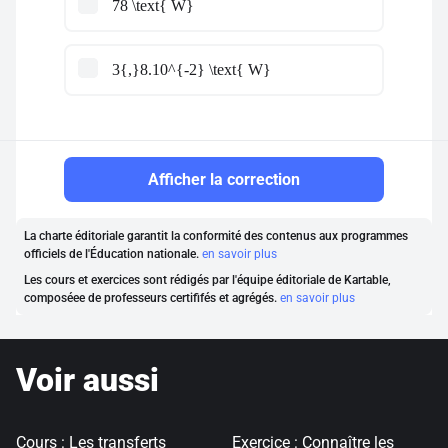
78 \text{ W}
3{,}8.10^{-2} \text{ W}
Afficher la correction
La charte éditoriale garantit la conformité des contenus aux programmes
officiels de l'Éducation nationale.
en savoir plus
Les cours et exercices sont rédigés par l'équipe éditoriale de Kartable,
composéee de professeurs certififés et agrégés.
en savoir plus
Voir aussi
Cours : Les transferts
Exercice : Connaître les