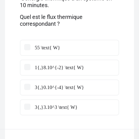
10 minutes.
Quel est le flux thermique
correspondant ?
55 \text{ W}
1{,}8.10^{-2} \text{ W}
3{,}0.10^{-4} \text{ W}
3{,}3.10^3 \text{ W}