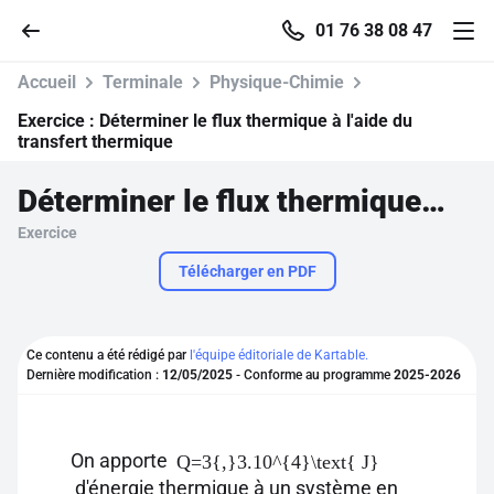
01 76 38 08 47
Accueil
Terminale
Physique-Chimie
Exercice :
Déterminer le flux thermique à l'aide du
transfert thermique
Accueil
Déterminer le flux thermique à l'aide du transfert thermique
Exercice
Parcourir
Télécharger en PDF
Recherche
Ce contenu a été rédigé par
l'équipe éditoriale de Kartable.
Se connecter
Dernière modification :
12/05/2025
- Conforme au programme
2025-2026
S'inscrire gratuitement
On apporte
Q=3{,}3.10^{4}\text{ J}
Pour profiter de 10 contenus offerts.
d'énergie thermique à un système en