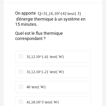
On apporte
Q=3{,}6.10^{4}\text{ J}
d'énergie thermique à un système en
15 minutes.
Quel est le flux thermique
correspondant ?
3{,}2.10^{-4} \text{ W}
3{,}2.10^{-2} \text{ W}
40 \text{ W}
4{,}8.10^3 \text{ W}