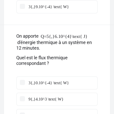
3{,}9.10^{-4} \text{ W}
On apporte
Q=5{,}6.10^{4}\text{ J}
d'énergie thermique à un système en
12 minutes.
Quel est le flux thermique
correspondant ?
3{,}0.10^{-4} \text{ W}
9{,}4.10^3 \text{ W}