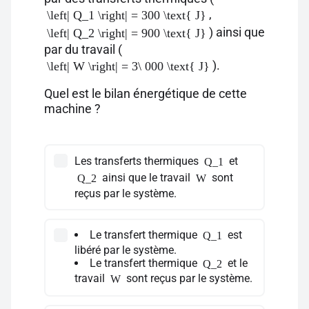
,
\left| Q_1 \right| = 300 \text{ J}
) ainsi que
\left| Q_2 \right| = 900 \text{ J}
par du travail (
).
\left| W \right| = 3\ 000 \text{ J}
Quel est le bilan énergétique de cette
machine ?
Les transferts thermiques
et
Q_1
ainsi que le travail
sont
Q_2
W
reçus par le système.
Le transfert thermique
est
Q_1
libéré par le système.
Le transfert thermique
et le
Q_2
travail
sont reçus par le système.
W