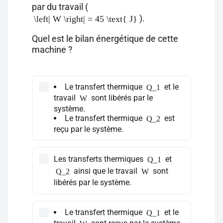
par du travail (
).
\left| W \right| = 45 \text{ J}
Quel est le bilan énergétique de cette
machine ?
Le transfert thermique
et le
Q_1
travail
sont libérés par le
W
système.
Le transfert thermique
est
Q_2
reçu par le système.
Les transferts thermiques
et
Q_1
ainsi que le travail
sont
Q_2
W
libérés par le système.
Le transfert thermique
et le
Q_1