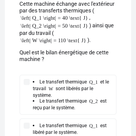
Cette machine échange avec l'extérieur
par des transferts thermiques (
,
\left| Q_1 \right| = 40 \text{ J}
) ainsi que
\left| Q_2 \right| = 50 \text{ J}
par du travail (
).
\left| W \right| = 110 \text{ J}
Quel est le bilan énergétique de cette
machine ?
Le transfert thermique
et le
Q_1
travail
sont libérés par le
W
système.
Le transfert thermique
est
Q_2
reçu par le système.
Le transfert thermique
est
Q_1
libéré par le système.