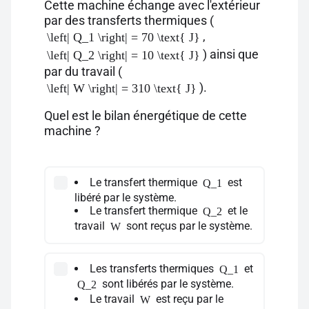
Cette machine échange avec l'extérieur
par des transferts thermiques (
,
\left| Q_1 \right| = 70 \text{ J}
) ainsi que
\left| Q_2 \right| = 10 \text{ J}
par du travail (
).
\left| W \right| = 310 \text{ J}
Quel est le bilan énergétique de cette
machine ?
Le transfert thermique
est
Q_1
libéré par le système.
Le transfert thermique
et le
Q_2
travail
sont reçus par le système.
W
Les transferts thermiques
et
Q_1
sont libérés par le système.
Q_2
Le travail
est reçu par le
W