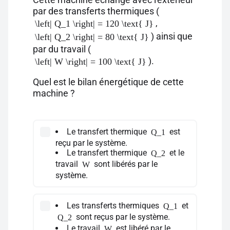
par des transferts thermiques (
,
\left| Q_1 \right| = 120 \text{ J}
) ainsi que
\left| Q_2 \right| = 80 \text{ J}
par du travail (
).
\left| W \right| = 100 \text{ J}
Quel est le bilan énergétique de cette
machine ?
Le transfert thermique
est
Q_1
reçu par le système.
Le transfert thermique
et le
Q_2
travail
sont libérés par le
W
système.
Les transferts thermiques
et
Q_1
sont reçus par le système.
Q_2
Le travail
est libéré par le
W