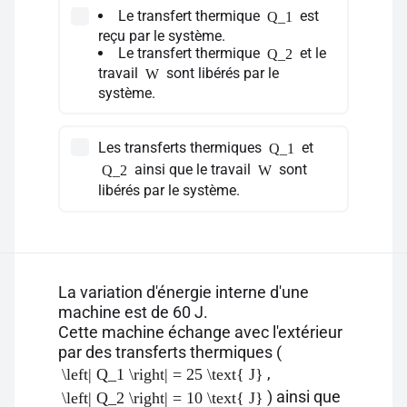
Le transfert thermique
est
Q_1
reçu par le système.
Le transfert thermique
et le
Q_2
travail
sont libérés par le
W
système.
Les transferts thermiques
et
Q_1
ainsi que le travail
sont
Q_2
W
libérés par le système.
La variation d'énergie interne d'une
machine est de 60 J.
Cette machine échange avec l'extérieur
par des transferts thermiques (
,
\left| Q_1 \right| = 25 \text{ J}
) ainsi que
\left| Q_2 \right| = 10 \text{ J}