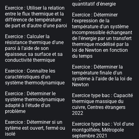
quantitatif d'énergie
Exercice : Utiliser la relation
entre le flux thermique et la
Exercice : Déterminer
différence de température
l'expression de la
de part et d'autre d'une paroi
température d'un système
incompressible échangeant
Exercice : Calculer la
de l'énergie par un transfert
résistance thermique d'une
thermique modélisé par la
paroi à l'aide de son
loi de Newton en fonction
épaisseur, sa surface et sa
du temps
conductivité thermique
Exercice : Déterminer la
Exercice : Connaître les
température finale d'un
caractéristiques d'un
système à l'aide de la loi de
système thermodynamique
Newton
Exercice : Déterminer le
Exercice type bac : Capacité
système thermodynamique
thermique massique du
adapté à l'étude d'un
cuivre, Centres étrangers
problème
2022
Exercice : Déterminer si un
Exercice type bac : Vol d'une
sytème est ouvert, fermé ou
montgolfière, Métropole
isolé
septembre 2021