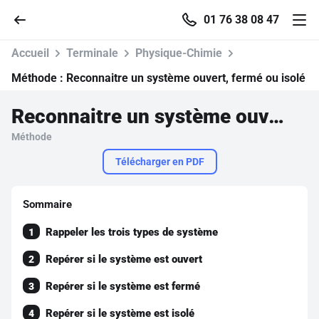
01 76 38 08 47
Accueil
Terminale
Physique-Chimie
Méthode :
Reconnaitre un système ouvert, fermé ou isolé
Reconnaitre un système ouvert, fermé ou isolé
Accueil
Méthode
Parcourir
Télécharger en PDF
Recherche
Sommaire
Rappeler les trois types de système
1
Se connecter
Repérer si le système est ouvert
2
S'inscrire gratuitement
Repérer si le système est fermé
3
Pour profiter de 10 contenus offerts.
Repérer si le système est isolé
4