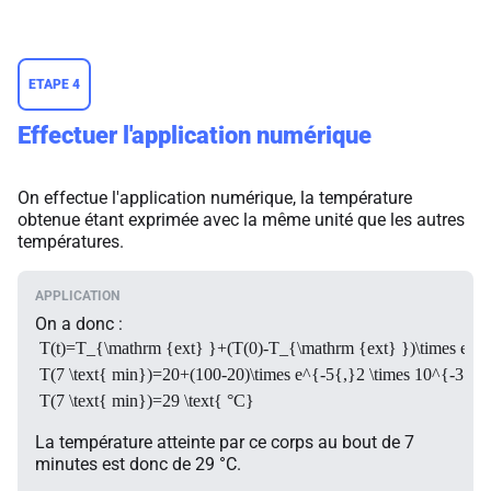
ETAPE 4
Effectuer l'application numérique
On effectue l'application numérique, la température
obtenue étant exprimée avec la même unité que les autres
températures.
On a donc :
T(t)=T_{\mathrm {ext} }+(T(0)-T_{\mathrm {ext} })\times e^{-k
T(7 \text{ min})=20+(100-20)\times e^{-5{,}2 \times 10^{-3} \t
T(7 \text{ min})=29 \text{ °C}
La température atteinte par ce corps au bout de 7
minutes est donc de 29 °C.