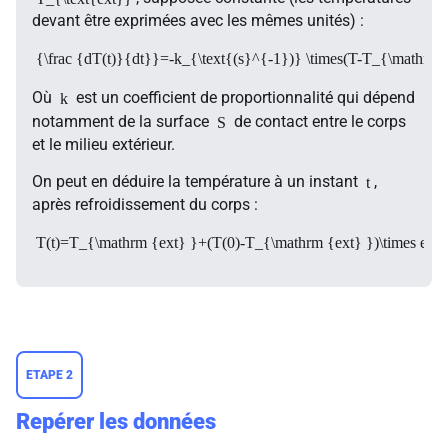
devant être exprimées avec les mêmes unités) :
{\frac {dT(t)}{dt}}=-k_{\text{(s}^{-1})} \times(T-T_{\mathrm 
Où
est un coefficient de proportionnalité qui dépend
k
notamment de la surface
de contact entre le corps
S
et le milieu extérieur.
On peut en déduire la température à un instant
,
t
après refroidissement du corps :
T(t)=T_{\mathrm {ext} }+(T(0)-T_{\mathrm {ext} })\times e^{-k
ETAPE 2
Repérer les données