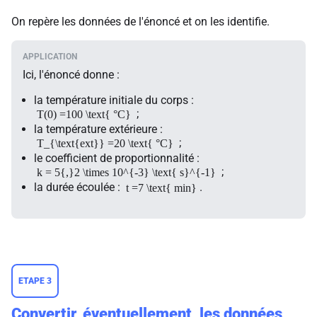
On repère les données de l'énoncé et on les identifie.
Ici, l'énoncé donne :
la température initiale du corps :
;
T(0) =100 \text{ °C}
la température extérieure :
;
T_{\text{ext}} =20 \text{ °C}
le coefficient de proportionnalité :
;
k = 5{,}2 \times 10^{-3} \text{ s}^{-1}
la durée écoulée :
.
t =7 \text{ min}
ETAPE 3
Convertir, éventuellement, les données