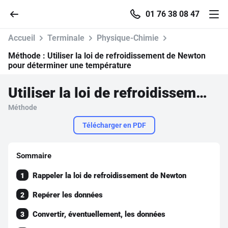
01 76 38 08 47
Accueil
Terminale
Physique-Chimie
Méthode :
Utiliser la loi de refroidissement de Newton
pour déterminer une température
Accueil
Utiliser la loi de refroidissement de Newton pour déterminer une température
Méthode
Parcourir
Télécharger en PDF
Recherche
Sommaire
Se connecter
Rappeler la loi de refroidissement de Newton
1
Repérer les données
2
S'inscrire gratuitement
Convertir, éventuellement, les données
3
Pour profiter de 10 contenus offerts.