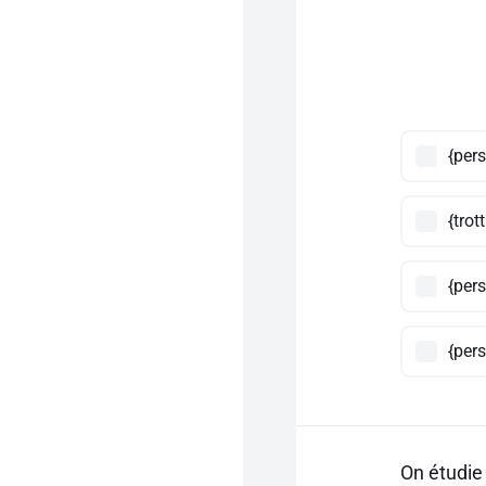
{pers
{trot
{per
{pers
On étudie