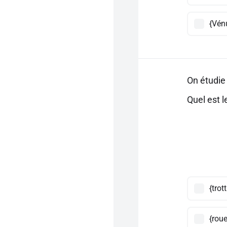
{Vénu
On étudie
Quel est 
{trot
{roue