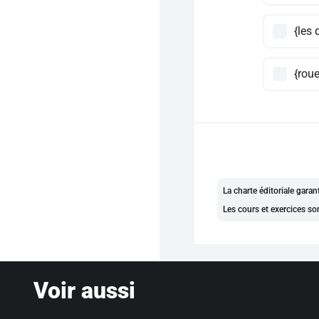
{les 
{rou
La charte éditoriale gara
Les cours et exercices so
Voir aussi