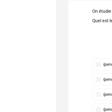
On étudie
Quel est 
{pend
{pen
{pend
{pen