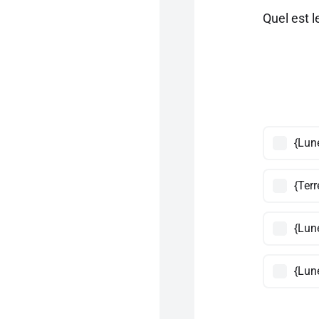
Quel est 
{Lune
{Terr
{Lun
{Lune