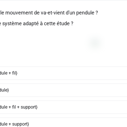
 le mouvement de va-et-vient d'un pendule ?
le système adapté à cette étude ?
ule + fil}
dule}
ule + fil + support}
dule + support}