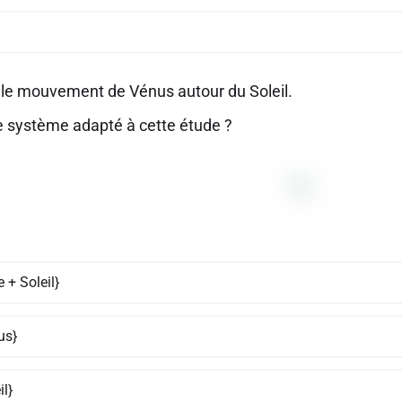
 le mouvement de Vénus autour du Soleil.
le système adapté à cette étude ?
e + Soleil}
us}
il}