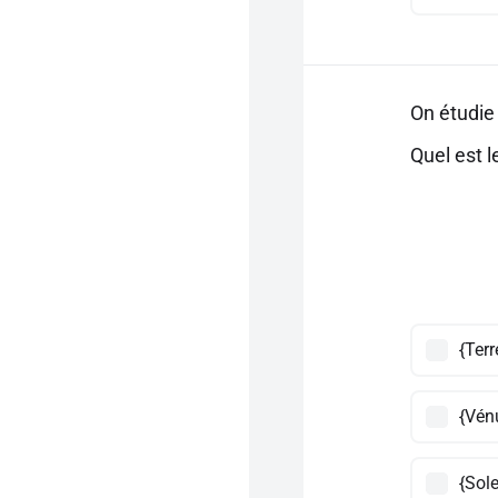
On étudie
Quel est 
{Terr
{Vén
{Sole