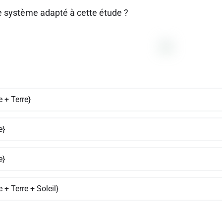
le système adapté à cette étude ?
 + Terre}
e}
e}
 + Terre + Soleil}