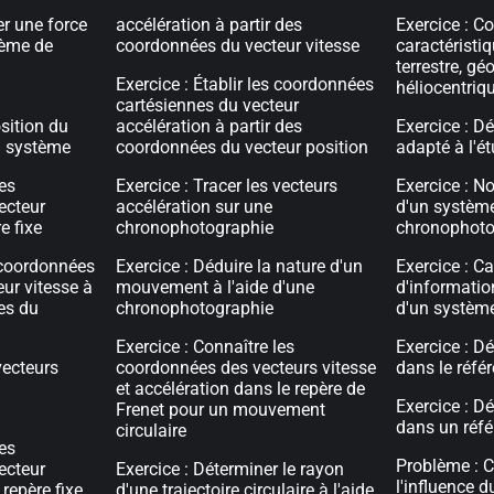
r une force
accélération à partir des
Exercice : Co
tème de
coordonnées du vecteur vitesse
caractéristiq
terrestre, gé
Exercice : Établir les coordonnées
héliocentriq
cartésiennes du vecteur
sition du
accélération à partir des
Exercice : Dé
n système
coordonnées du vecteur position
adapté à l'é
les
Exercice : Tracer les vecteurs
Exercice : N
ecteur
accélération sur une
d'un système
e fixe
chronophotographie
chronophoto
s coordonnées
Exercice : Déduire la nature d'un
Exercice : Ca
ur vitesse à
mouvement à l'aide d'une
d'informatio
es du
chronophotographie
d'un système
Exercice : Connaître les
Exercice : D
vecteurs
coordonnées des vecteurs vitesse
dans le référ
et accélération dans le repère de
Exercice : D
Frenet pour un mouvement
dans un réfé
circulaire
les
Problème : 
ecteur
Exercice : Déterminer le rayon
l'influence du
repère fixe
d'une trajectoire circulaire à l'aide