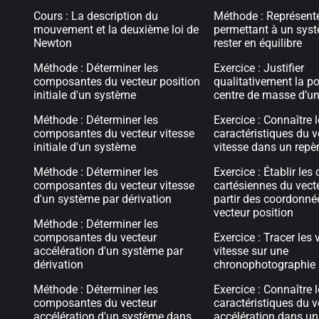
Cours : La description du
Méthode : Représente
mouvement et la deuxième loi de
permettant à un sys
Newton
rester en équilibre
Méthode : Déterminer les
Exercice : Justifier
composantes du vecteur position
qualitativement la po
initiale d'un système
centre de masse d’u
Méthode : Déterminer les
Exercice : Connaître 
composantes du vecteur vitesse
caractéristiques du v
initiale d'un système
vitesse dans un repèr
Méthode : Déterminer les
Exercice : Établir le
composantes du vecteur vitesse
cartésiennes du vecte
d'un système par dérivation
partir des coordonné
vecteur position
Méthode : Déterminer les
composantes du vecteur
Exercice : Tracer les 
accélération d'un système par
vitesse sur une
dérivation
chronophotographie
Méthode : Déterminer les
Exercice : Connaître 
composantes du vecteur
caractéristiques du v
accélération d'un système dans
accélération dans un 