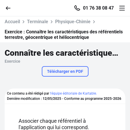
01 76 38 08 47
Accueil
Terminale
Physique-Chimie
Exercice :
Connaître les caractéristiques des référentiels
terrestre, géocentrique et héliocentrique
Accueil
Connaître les caractéristiques des référentiels terrestre, géocentrique et héliocentrique
Exercice
Parcourir
Télécharger en PDF
Recherche
Ce contenu a été rédigé par
l'équipe éditoriale de Kartable.
Se connecter
Dernière modification :
12/05/2025
- Conforme au programme
2025-2026
S'inscrire gratuitement
Associer chaque référentiel à
Pour profiter de 10 contenus offerts.
l'application qui lui correspond.