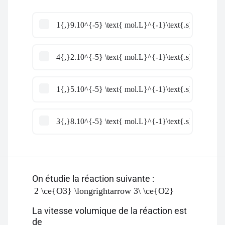
1{,}9.10^{-5} \text{ mol.L}^{-1}\text{.s}^{-1}
4{,}2.10^{-5} \text{ mol.L}^{-1}\text{.s}^{-1}
1{,}5.10^{-5} \text{ mol.L}^{-1}\text{.s}^{-1}
3{,}8.10^{-5} \text{ mol.L}^{-1}\text{.s}^{-1}
On étudie la réaction suivante :
2 \ce{O3} \longrightarrow 3\ \ce{O2}
La vitesse volumique de la réaction est
de