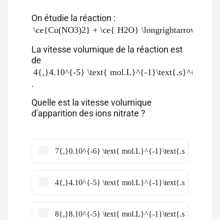
On étudie la réaction :
\ce{Cu(NO3)2} + \ce{ H2O} \longrightarrow 2\ \
La vitesse volumique de la réaction est
de
4{,}4.10^{-5} \text{ mol.L}^{-1}\text{.s}^{-1}
.
Quelle est la vitesse volumique
d'apparition des ions nitrate ?
7{,}0.10^{-6} \text{ mol.L}^{-1}\text{.s}^{-1}
4{,}4.10^{-5} \text{ mol.L}^{-1}\text{.s}^{-1}
8{,}8.10^{-5} \text{ mol.L}^{-1}\text{.s}^{-1}