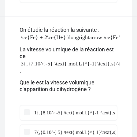
On étudie la réaction la suivante :
\ce{Fe} + 2\ce{H+} \longrightarrow \ce{Fe^2+} +
La vitesse volumique de la réaction est
de
3{,}7.10^{-5} \text{ mol.L}^{-1}\text{.s}^{-1}
.
Quelle est la vitesse volumique
d'apparition du dihydrogène ?
1{,}8.10^{-5} \text{ mol.L}^{-1}\text{.s}^{-1}
7{,}0.10^{-5} \text{ mol.L}^{-1}\text{.s}^{-1}