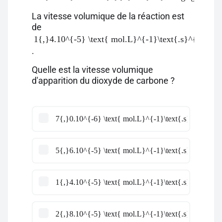
La vitesse volumique de la réaction est
de
1{,}4.10^{-5} \text{ mol.L}^{-1}\text{.s}^{-1}
.
Quelle est la vitesse volumique
d'apparition du dioxyde de carbone ?
7{,}0.10^{-6} \text{ mol.L}^{-1}\text{.s}^{-1}
5{,}6.10^{-5} \text{ mol.L}^{-1}\text{.s}^{-1}
1{,}4.10^{-5} \text{ mol.L}^{-1}\text{.s}^{-1}
2{,}8.10^{-5} \text{ mol.L}^{-1}\text{.s}^{-1}