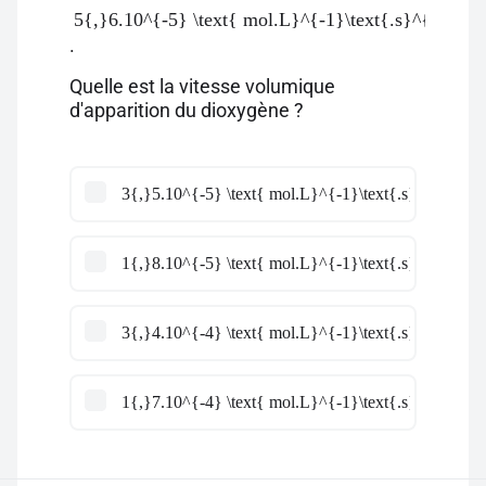
5{,}6.10^{-5} \text{ mol.L}^{-1}\text{.s}^{-1}
.
Quelle est la vitesse volumique
d'apparition du dioxygène ?
3{,}5.10^{-5} \text{ mol.L}^{-1}\text{.s}^{-1}
1{,}8.10^{-5} \text{ mol.L}^{-1}\text{.s}^{-1}
3{,}4.10^{-4} \text{ mol.L}^{-1}\text{.s}^{-1}
1{,}7.10^{-4} \text{ mol.L}^{-1}\text{.s}^{-1}