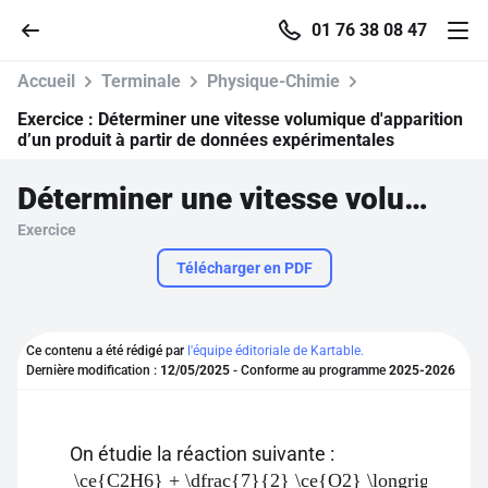
01 76 38 08 47
Accueil
Terminale
Physique-Chimie
Exercice :
Déterminer une vitesse volumique d'apparition
d’un produit à partir de données expérimentales
Accueil
Déterminer une vitesse volumique d'apparition d’un produit à partir de données expérimentales
Exercice
Parcourir
Télécharger en PDF
Recherche
Ce contenu a été rédigé par
l'équipe éditoriale de Kartable.
Se connecter
Dernière modification :
12/05/2025
- Conforme au programme
2025-2026
S'inscrire gratuitement
On étudie la réaction suivante :
Pour profiter de 10 contenus offerts.
\ce{C2H6} + \dfrac{7}{2} \ce{O2} \longrightarro