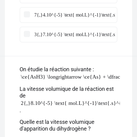
7{,}4.10^{-5} \text{ mol.L}^{-1}\text{.s}^{-1}
3{,}7.10^{-5} \text{ mol.L}^{-1}\text{.s}^{-1}
On étudie la réaction suivante :
\ce{AsH3} \longrightarrow \ce{As} + \dfrac{3}{2
La vitesse volumique de la réaction est
de
2{,}8.10^{-5} \text{ mol.L}^{-1}\text{.s}^{-1}
.
Quelle est la vitesse volumique
d'apparition du dihydrogène ?