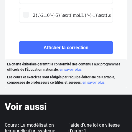
2{,}2.10^{-5} \text{ mol.L}^{-1}\text{.s}^{-1}
Afficher la correction
La charte éditoriale garantit la conformité des contenus aux programmes
officiels de l'Éducation nationale.
en savoir plus
Les cours et exercices sont rédigés par l'équipe éditoriale de Kartable,
composéee de professeurs certififés et agrégés.
en savoir plus
Voir aussi
Cours : La modélisation
l'aide d'une loi de vitesse
temporelle d’un système
d'ordre 1