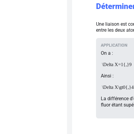
Déterminer 
Une liaison est co
entre les deux ato
On a :
\Delta X=1{,}9
Ainsi :
\Delta X\gt0{,}4
La différence d
fluor étant supé