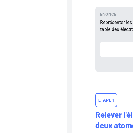
Représenter les 
table des électr
ETAPE 1
Relever l'é
deux atom