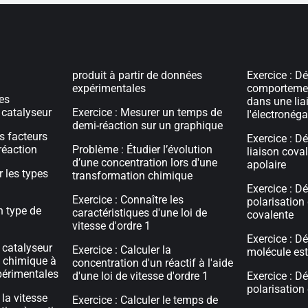
produit à partir de données
Exercice : Dé
expérimentales
comportemen
les
dans une liai
 catalyseur
Exercice : Mesurer un temps de
l'électronéga
demi-réaction sur un graphique
es facteurs
Exercice : D
réaction
Problème : Étudier l’évolution
liaison coval
d’une concentration lors d'une
apolaire
r les types
transformation chimique
Exercice : Dé
Exercice : Connaître les
polarisation 
un type de
caractéristiques d'une loi de
covalente
vitesse d'ordre 1
Exercice : D
e catalyseur
Exercice : Calculer la
molécule est
n chimique à
concentration d'un réactif à l'aide
périmentales
d'une loi de vitesse d'ordre 1
Exercice : Dé
polarisation
 la vitesse
Exercice : Calculer le temps de