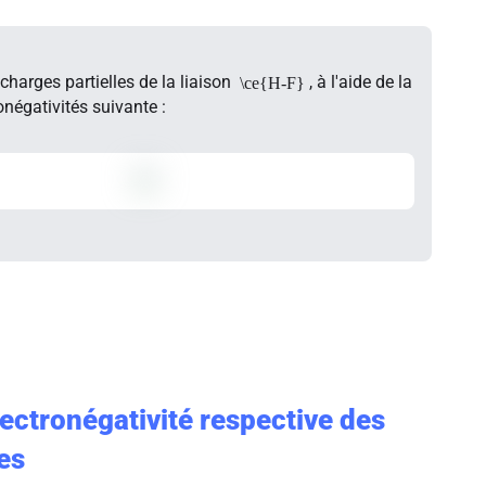
charges partielles de la liaison
, à l'aide de la
\ce{H-F}
onégativités suivante :
lectronégativité respective des
es