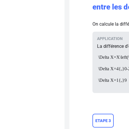
entre les 
On calcule la diff
La différence d'
\Delta X=X\left(
\Delta X=4{,}0-
\Delta X=1{,}9
ETAPE 3