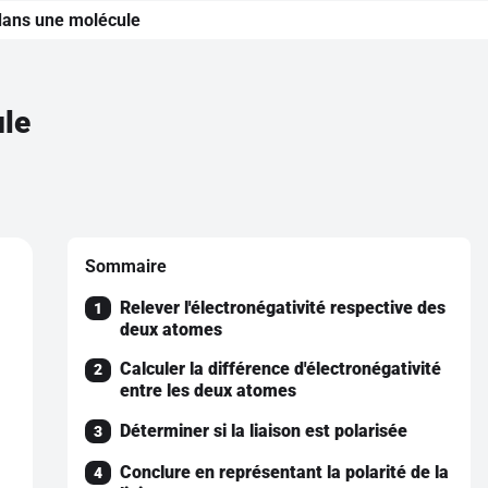
 dans une molécule
ule
Sommaire
Relever l'électronégativité respective des
1
deux atomes
Calculer la différence d'électronégativité
2
entre les deux atomes
Déterminer si la liaison est polarisée
3
Conclure en représentant la polarité de la
4