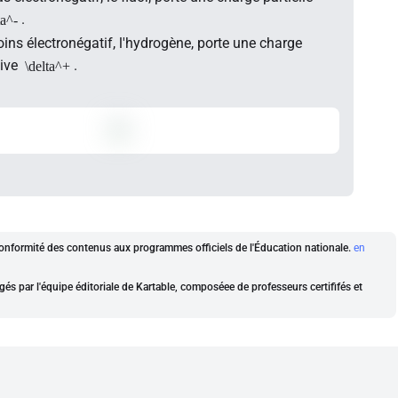
.
ta^-
ins électronégatif, l'hydrogène, porte une charge
tive
.
\delta^+
a conformité des contenus aux programmes officiels de l'Éducation nationale.
en
gés par l'équipe éditoriale de Kartable, composéee de professeurs certififés et