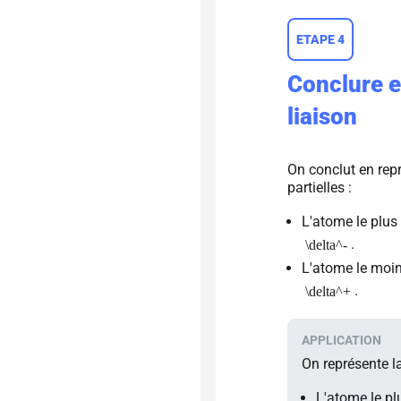
ETAPE 4
Conclure e
liaison
On conclut en repr
partielles :
L'atome le plus 
.
\delta^-
L'atome le moins
.
\delta^+
On représente la
L'atome le plu