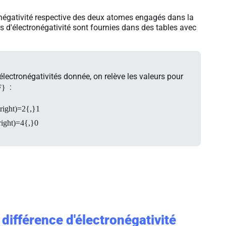
ronégativité respective des deux atomes engagés dans la
rs d'électronégativité sont fournies dans des tables avec
électronégativités donnée, on relève les valeurs pour
:
F}
\right)=2{,}1
right)=4{,}0
 différence d'électronégativité