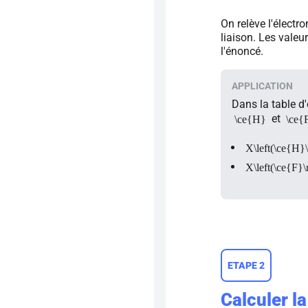
On relève l'élect
liaison. Les valeu
l'énoncé.
Dans la table d'
et
\ce{H}
\ce{
X\left(\ce{H}
X\left(\ce{F}\
ETAPE 2
Calculer la