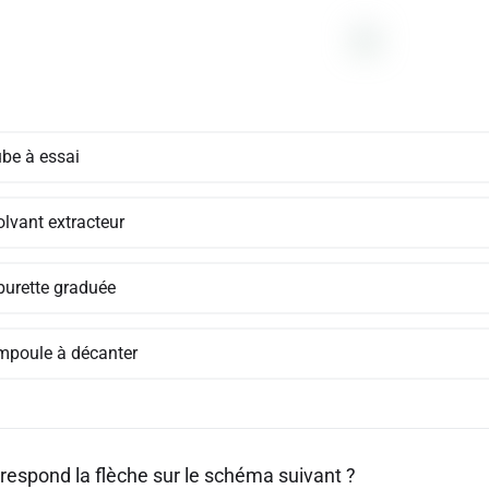
ube à essai
olvant extracteur
 burette graduée
ampoule à décanter
rrespond la flèche sur le schéma suivant ?