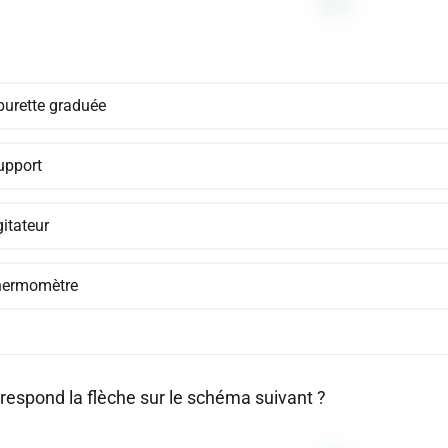
 burette graduée
upport
gitateur
hermomètre
rrespond la flèche sur le schéma suivant ?