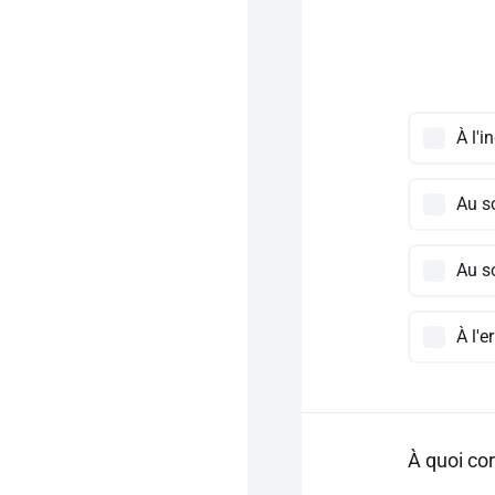
À l'i
Au s
Au s
À l'e
À quoi co