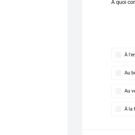
À quoi co
À l'e
Au b
Au ve
À la 