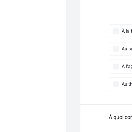
À la
Au s
À l'a
Au t
À quoi co