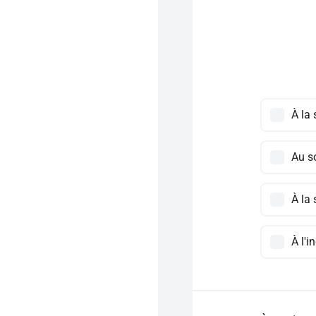
À la
Au s
À la 
À l'i