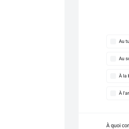
Au t
Au s
À la
À l'
À quoi co