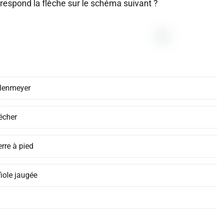
rrespond la flèche sur le schéma suivant ?
rlenmeyer
écher
rre à pied
fiole jaugée