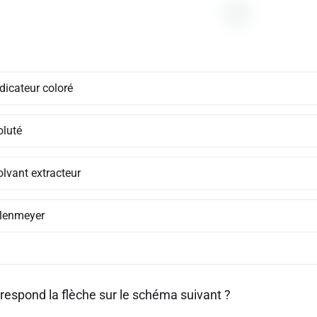
ndicateur coloré
oluté
olvant extracteur
rlenmeyer
rrespond la flèche sur le schéma suivant ?