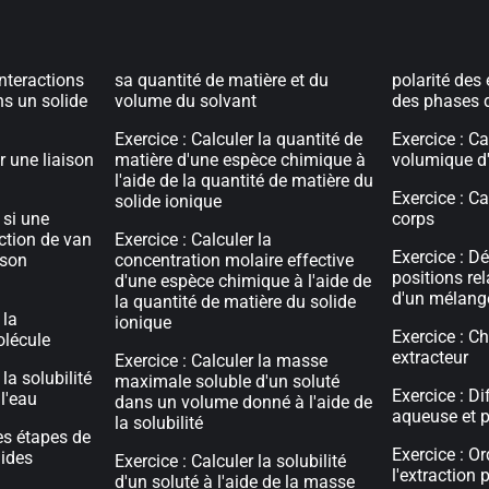
interactions
sa quantité de matière et du
polarité des
s un solide
volume du solvant
des phases 
Exercice : Calculer la quantité de
Exercice : C
r une liaison
matière d'une espèce chimique à
volumique d
l'aide de la quantité de matière du
Exercice : Ca
solide ionique
 si une
corps
action de van
Exercice : Calculer la
Exercice : Dé
ison
concentration molaire effective
positions re
d'une espèce chimique à l'aide de
d'un mélang
la quantité de matière du solide
 la
ionique
Exercice : Ch
olécule
extracteur
Exercice : Calculer la masse
la solubilité
maximale soluble d'un soluté
Exercice : Di
l'eau
dans un volume donné à l'aide de
aqueuse et 
la solubilité
es étapes de
Exercice : O
lides
Exercice : Calculer la solubilité
l'extraction 
d'un soluté à l'aide de la masse