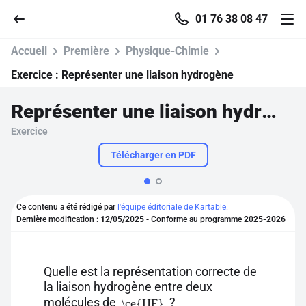
01 76 38 08 47
Accueil
Première
Physique-Chimie
Exercice :
Représenter une liaison hydrogène
Représenter une liaison hydrogène
Accueil
Exercice
Parcourir
Télécharger en PDF
Recherche
Ce contenu a été rédigé par
l'équipe éditoriale de Kartable.
Dernière modification :
12/05/2025
- Conforme au programme
2025-2026
Se connecter
S'inscrire gratuitement
Quelle est la représentation correcte de
la liaison hydrogène entre deux
Pour profiter de 10 contenus offerts.
molécules de
?
\ce{HF}