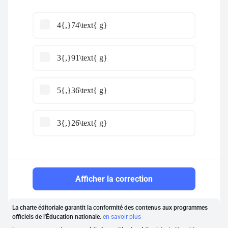
4{,}74\text{ g}
3{,}91\text{ g}
5{,}36\text{ g}
3{,}26\text{ g}
Afficher la correction
La charte éditoriale garantit la conformité des contenus aux programmes
officiels de l'Éducation nationale.
en savoir plus