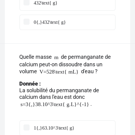
432\text{ g}
0{,}432\text{ g}
Quelle masse
de permanganate de
m
calcium peut-on dissoudre dans un
volume
d'eau ?
V=528\text{ mL}
Donnée :
La solubilité du permanganate de
calcium dans l'eau est donc
.
s=3{,}38.10^3\text{ g.L}^{-1}
1{,}63.10^3\text{ g}