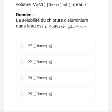
volume
d'eau ?
V=50{,}0\text{ mL}
Donnée :
La solubilité du chlorure d'aluminium
dans l'eau est
.
s=458\text{ g.L}^{-1}
27{,}8\text{ g}
22{,}9\text{ g}
29{,}2\text{ g}
25{,}3\text{ g}