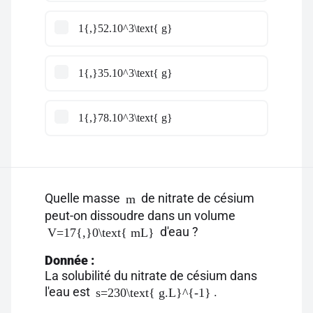
1{,}52.10^3\text{ g}
1{,}35.10^3\text{ g}
1{,}78.10^3\text{ g}
Quelle masse
de nitrate de césium
m
peut-on dissoudre dans un volume
d'eau ?
V=17{,}0\text{ mL}
Donnée :
La solubilité du nitrate de césium dans
l'eau est
.
s=230\text{ g.L}^{-1}