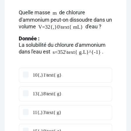
Quelle masse
de chlorure
m
d'ammonium peut-on dissoudre dans un
volume
d'eau ?
V=32{,}0\text{ mL}
Donnée :
La solubilité du chlorure d'ammonium
dans l'eau est
.
s=352\text{ g.L}^{-1}
10{,}1\text{ g}
13{,}8\text{ g}
11{,}3\text{ g}