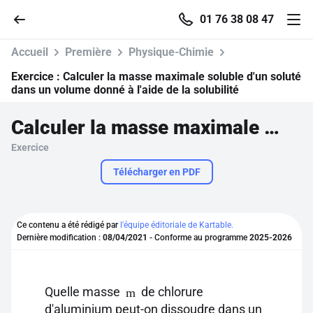
01 76 38 08 47
Accueil
Première
Physique-Chimie
Exercice :
Calculer la masse maximale soluble d'un soluté
dans un volume donné à l'aide de la solubilité
Accueil
Calculer la masse maximale soluble d'un soluté dans un volume donné à l'aide de la solubilité
Exercice
Parcourir
Télécharger en PDF
Recherche
Ce contenu a été rédigé par
l'équipe éditoriale de Kartable.
Se connecter
Dernière modification :
08/04/2021
- Conforme au programme
2025-2026
S'inscrire gratuitement
Quelle masse
de chlorure
m
Pour profiter de 10 contenus offerts.
d'aluminium peut-on dissoudre dans un