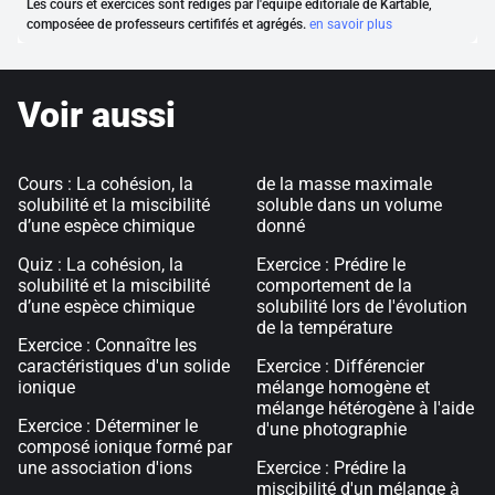
Les cours et exercices sont rédigés par l'équipe éditoriale de Kartable,
composéee de professeurs certififés et agrégés.
en savoir plus
Voir aussi
Cours : La cohésion, la
de la masse maximale
solubilité et la miscibilité
soluble dans un volume
d’une espèce chimique
donné
Quiz : La cohésion, la
Exercice : Prédire le
solubilité et la miscibilité
comportement de la
d’une espèce chimique
solubilité lors de l'évolution
de la température
Exercice : Connaître les
caractéristiques d'un solide
Exercice : Différencier
ionique
mélange homogène et
mélange hétérogène à l'aide
Exercice : Déterminer le
d'une photographie
composé ionique formé par
une association d'ions
Exercice : Prédire la
miscibilité d'un mélange à