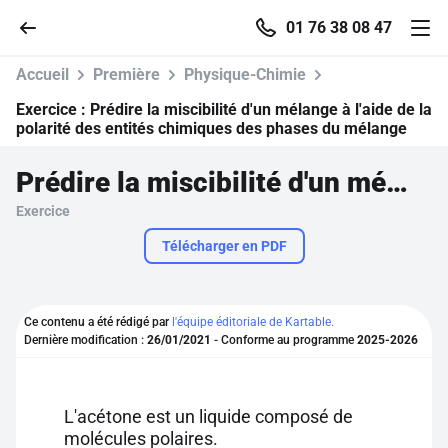
01 76 38 08 47
Accueil
Première
Physique-Chimie
Exercice :
Prédire la miscibilité d'un mélange à l'aide de la
polarité des entités chimiques des phases du mélange
Accueil
Prédire la miscibilité d'un mélange à l'aide de la polarité des entités chimiques des phases du mélange
Exercice
Parcourir
Télécharger en PDF
Recherche
Ce contenu a été rédigé par
l'équipe éditoriale de Kartable.
Se connecter
Dernière modification :
26/01/2021
- Conforme au programme
2025-2026
S'inscrire gratuitement
L'acétone est un liquide composé de
Pour profiter de 10 contenus offerts.
molécules polaires.