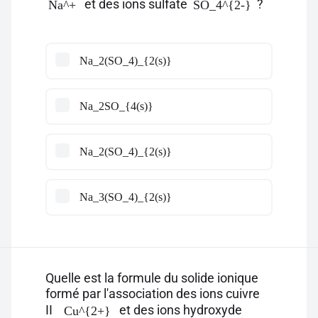
et des ions sulfate
?
Na^+
SO_4^{2-}
Na_2(SO_4)_{2(s)}
Na_2SO_{4(s)}
Na_2(SO_4)_{2(s)}
Na_3(SO_4)_{2(s)}
Quelle est la formule du solide ionique
formé par l'association des ions cuivre
II
et des ions hydroxyde
Cu^{2+}