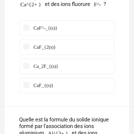
et des ions fluorure
?
Ca^{2+ }
F^-
CaF^-_{(s)}
CaF_{2(s)}
Ca_2F_{(s)}
CaF_{(s)}
Quelle est la formule du solide ionique
formé par l'association des ions
aluminium
et des ions
Al^{3+ }