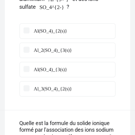
sulfate
?
SO_4^{2-}
Al(SO_4)_{2(s)}
Al_2(SO_4)_{3(s)}
Al(SO_4)_{3(s)}
Al_3(SO_4)_{2(s)}
Quelle est la formule du solide ionique
formé par l'association des ions sodium