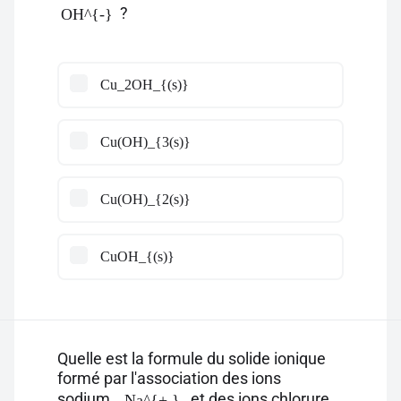
?
OH^{-}
Cu_2OH_{(s)}
Cu(OH)_{3(s)}
Cu(OH)_{2(s)}
CuOH_{(s)}
Quelle est la formule du solide ionique
formé par l'association des ions
sodium
et des ions chlorure
Na^{+ }