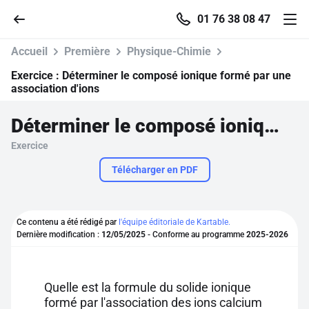
01 76 38 08 47
Accueil
Première
Physique-Chimie
Exercice :
Déterminer le composé ionique formé par une
association d'ions
Accueil
Déterminer le composé ionique formé par une association d'ions
Exercice
Parcourir
Télécharger en PDF
Recherche
Ce contenu a été rédigé par
l'équipe éditoriale de Kartable.
Se connecter
Dernière modification :
12/05/2025
- Conforme au programme
2025-2026
S'inscrire gratuitement
Quelle est la formule du solide ionique
Pour profiter de 10 contenus offerts.
formé par l'association des ions calcium