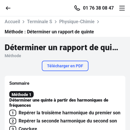
01 76 38 08 47
Accueil
Terminale S
Physique-Chimie
Méthode :
Déterminer un rapport de quinte
Déterminer un rapport de quinte
Accueil
Méthode
Parcourir
Télécharger en PDF
Recherche
Sommaire
Méthode 1
Se connecter
Déterminer une quinte à partir des harmoniques de
fréquences
Repérer la troisième harmonique du premier son
S'inscrire gratuitement
1
Repérer la seconde harmonique du second son
2
Pour profiter de 10 contenus offerts.
Conclure
3