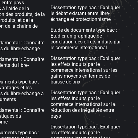
 entre pays
Dissertation type bac : Expliquer
à l'aide de la
le débat existant entre libre-
on des produits, de la
échange et protectionnisme
roduits, et de la
n de la chaîne de
Etude de documents type bac :
Étudier un graphique de
corrélation des effets induits par
damental : Connaître
le commerce international
s du libre-échange
Dissertation type bac : Expliquer
damental : Connaître
les effets induits par le
ents du libre-
commerce international sur les
gains moyens en termes de
uments type bac :
baisse de prix
vantages et les
Dissertation type bac : Expliquer
s du libre-échange à
les effets induits par le
cuments
commerce international sur la
damental : Connaître
réduction des inégalités entre
stiques du
pays
isme
Dissertation type bac : Expliquer
uments type bac :
les effets induits par le