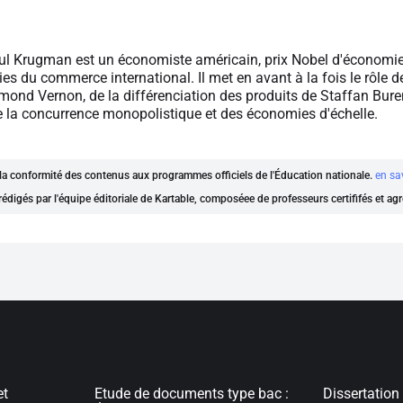
ul Krugman est un économiste américain, prix Nobel d'économie 
ies du commerce international. Il met en avant à la fois le rôle d
mond Vernon, de la différenciation des produits de Staffan Bure
la concurrence monopolistique et des économies d'échelle.
t la conformité des contenus aux programmes officiels de l'Éducation nationale.
en sa
rédigés par l'équipe éditoriale de Kartable, composéee de professeurs certififés et ag
et
Etude de documents type bac :
Dissertation 