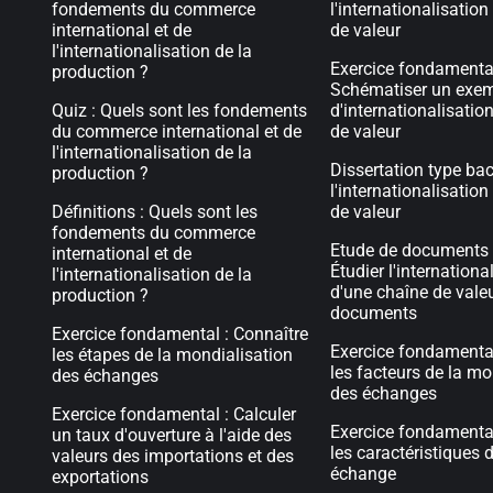
fondements du commerce
l'internationalisation
international et de
de valeur
l'internationalisation de la
Exercice fondamental
production ?
Schématiser un exe
Quiz : Quels sont les fondements
d'internationalisatio
du commerce international et de
de valeur
l'internationalisation de la
Dissertation type bac
production ?
l'internationalisation
Définitions : Quels sont les
de valeur
fondements du commerce
Etude de documents 
international et de
Étudier l'internationa
l'internationalisation de la
d'une chaîne de valeu
production ?
documents
Exercice fondamental : Connaître
Exercice fondamental
les étapes de la mondialisation
les facteurs de la mo
des échanges
des échanges
Exercice fondamental : Calculer
Exercice fondamental
un taux d'ouverture à l'aide des
les caractéristiques d
valeurs des importations et des
échange
exportations