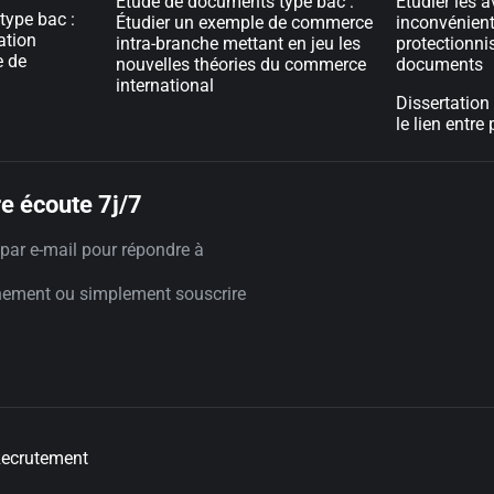
Etude de documents type bac :
Étudier les a
type bac :
Étudier un exemple de commerce
inconvénien
ation
intra-branche mettant en jeu les
protectionni
e de
nouvelles théories du commerce
documents
international
Dissertation 
le lien entre
e écoute 7j/7
par e-mail pour répondre à
nement ou simplement souscrire
ecrutement