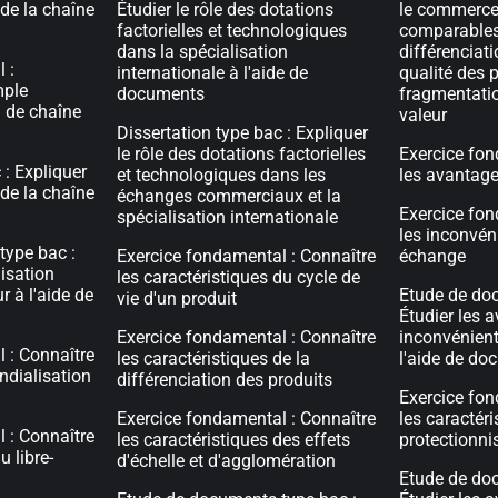
 de la chaîne
Étudier le rôle des dotations
le commerce
factorielles et technologiques
comparables 
dans la spécialisation
différenciati
 :
internationale à l'aide de
qualité des p
mple
documents
fragmentatio
n de chaîne
valeur
Dissertation type bac : Expliquer
le rôle des dotations factorielles
Exercice fon
 : Expliquer
et technologiques dans les
les avantage
 de la chaîne
échanges commerciaux et la
Exercice fon
spécialisation internationale
les inconvéni
type bac :
Exercice fondamental : Connaître
échange
lisation
les caractéristiques du cycle de
r à l'aide de
Etude de doc
vie d'un produit
Étudier les a
Exercice fondamental : Connaître
inconvénient
 : Connaître
les caractéristiques de la
l'aide de do
ndialisation
différenciation des produits
Exercice fon
Exercice fondamental : Connaître
les caractéri
 : Connaître
les caractéristiques des effets
protectionn
u libre-
d'échelle et d'agglomération
Etude de doc