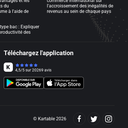
vantages et les
commerce international sur
ts du
l'accroissement des inégalités de
sme à l'aide de
revenus au sein de chaque pays
type bac : Expliquer
 productivité des
Téléchargez l'application
4,5
/
5
sur
20269
avis
© Kartable 2026