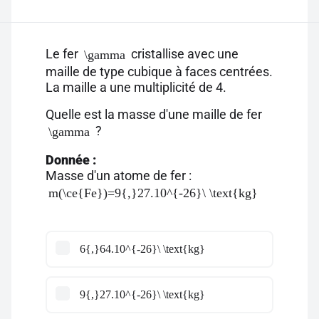
Le fer
cristallise avec une
\gamma
maille de type cubique à faces centrées.
La maille a une multiplicité de 4.
Quelle est la masse d'une maille de fer
?
\gamma
Donnée :
Masse d'un atome de fer :
m(\ce{Fe})=9{,}27.10^{-26}\ \text{kg}
6{,}64.10^{-26}\ \text{kg}
9{,}27.10^{-26}\ \text{kg}