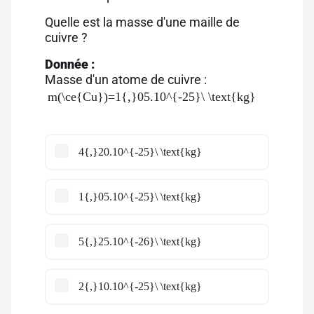
Quelle est la masse d'une maille de
cuivre ?
Donnée :
Masse d'un atome de cuivre :
m(\ce{Cu})=1{,}05.10^{-25}\ \text{kg}
4{,}20.10^{-25}\ \text{kg}
1{,}05.10^{-25}\ \text{kg}
5{,}25.10^{-26}\ \text{kg}
2{,}10.10^{-25}\ \text{kg}