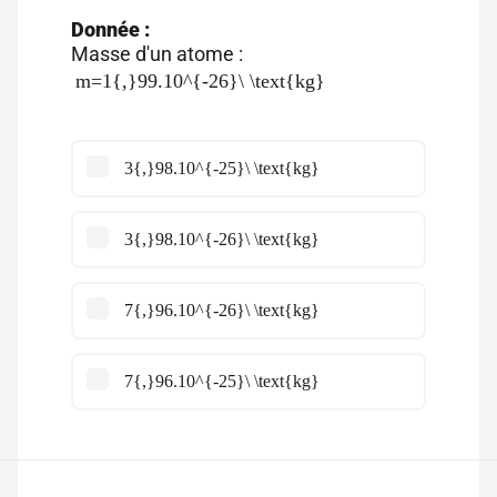
Donnée :
Masse d'un atome :
m=1{,}99.10^{-26}\ \text{kg}
3{,}98.10^{-25}\ \text{kg}
3{,}98.10^{-26}\ \text{kg}
7{,}96.10^{-26}\ \text{kg}
7{,}96.10^{-25}\ \text{kg}