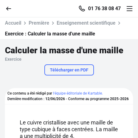
01 76 38 08 47
Accueil
Première
Enseignement scientifique
Exercice :
Calculer la masse d'une maille
Calculer la masse d'une maille
Accueil
Exercice
Parcourir
Télécharger en PDF
Recherche
Ce contenu a été rédigé par
l'équipe éditoriale de Kartable.
Dernière modification :
12/06/2026
- Conforme au programme
2025-2026
Se connecter
S'inscrire gratuitement
Le cuivre cristallise avec une maille de
type cubique à faces centrées. La maille
Pour profiter de 10 contenus offerts.
a une multiplicité de 4.