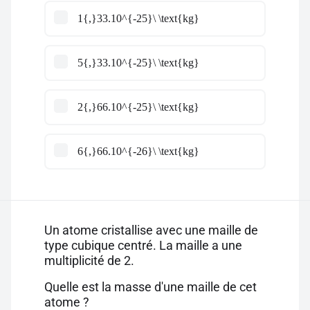
1{,}33.10^{-25}\ \text{kg}
5{,}33.10^{-25}\ \text{kg}
2{,}66.10^{-25}\ \text{kg}
6{,}66.10^{-26}\ \text{kg}
Un atome cristallise avec une maille de
type cubique centré. La maille a une
multiplicité de 2.
Quelle est la masse d'une maille de cet
atome ?