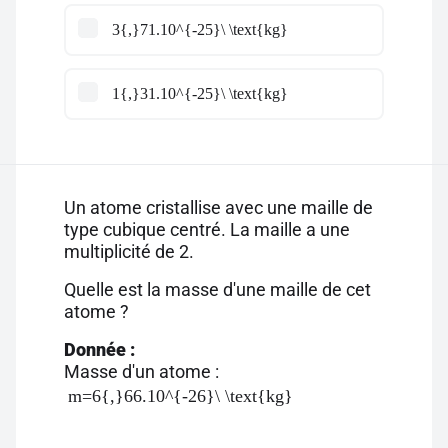
3{,}71.10^{-25}\ \text{kg}
1{,}31.10^{-25}\ \text{kg}
Un atome cristallise avec une maille de
type cubique centré. La maille a une
multiplicité de 2.
Quelle est la masse d'une maille de cet
atome ?
Donnée :
Masse d'un atome :
m=6{,}66.10^{-26}\ \text{kg}