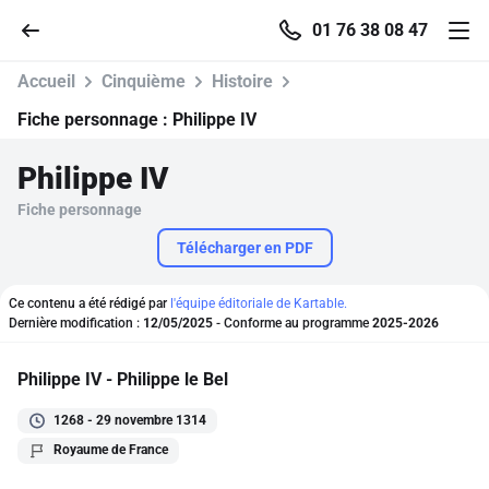
01 76 38 08 47
Accueil
Cinquième
Histoire
Fiche personnage :
Philippe IV
Philippe IV
Accueil
Fiche personnage
Parcourir
Télécharger en PDF
Recherche
Ce contenu a été rédigé par
l'équipe éditoriale de Kartable.
Dernière modification :
12/05/2025
- Conforme au programme
2025-2026
Se connecter
Philippe IV - Philippe le Bel
1268 - 29 novembre 1314
S'inscrire gratuitement
Royaume de France
Pour profiter de 10 contenus offerts.