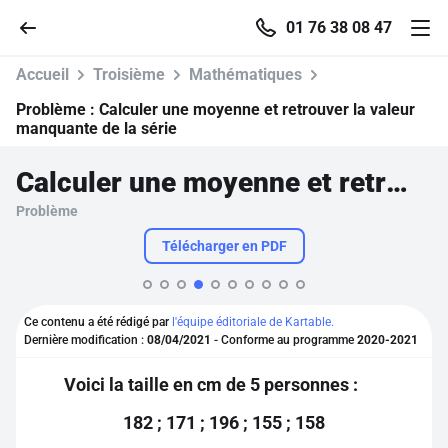
01 76 38 08 47
Accueil
Troisième
Mathématiques
Problème :
Calculer une moyenne et retrouver la valeur
manquante de la série
Accueil
Calculer une moyenne et retrouver la valeur manquante de la série
Problème
Parcourir
Télécharger en PDF
Recherche
Ce contenu a été rédigé par
l'équipe éditoriale de Kartable.
Se connecter
Dernière modification :
08/04/2021
- Conforme au programme
2020-2021
Voici la taille en cm de 5 personnes :
S'inscrire gratuitement
182 ; 171 ; 196 ; 155 ; 158
Pour profiter de 10 contenus offerts.