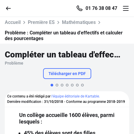
01 76 38 08 47
Accueil
Première ES
Mathématiques
Problème :
Compléter un tableau d'effectifs et calculer
des pourcentages
Accueil
Compléter un tableau d'effectifs et calculer des pourcentages
Problème
Parcourir
Télécharger en PDF
Recherche
Ce contenu a été rédigé par
l'équipe éditoriale de Kartable.
Se connecter
Dernière modification :
31/10/2018
- Conforme au programme
2018-2019
Un collège accueille 1600 élèves, parmi
S'inscrire gratuitement
lesquels :
Pour profiter de 10 contenus offerts.
45% des élèves sont des filles