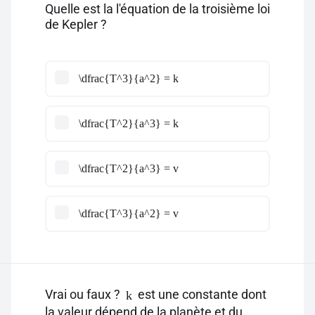
Quelle est la l'équation de la troisième loi
de Kepler ?
\dfrac{T^3}{a^2} = k
\dfrac{T^2}{a^3} = k
\dfrac{T^2}{a^3} = v
\dfrac{T^3}{a^2} = v
Vrai ou faux ?
est une constante dont
k
la valeur dépend de la planète et du