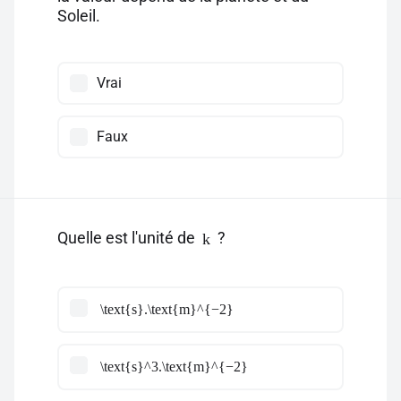
Soleil.
Vrai
Faux
Quelle est l'unité de
?
k
\text{s}.\text{m}^{−2}
\text{s}^3.\text{m}^{−2}