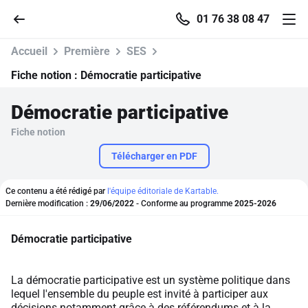
01 76 38 08 47
Accueil
Première
SES
Fiche notion :
Démocratie participative
Démocratie participative
Accueil
Fiche notion
Parcourir
Télécharger en PDF
Recherche
Ce contenu a été rédigé par
l'équipe éditoriale de Kartable.
Dernière modification :
29/06/2022
- Conforme au programme
2025-2026
Se connecter
Démocratie participative
S'inscrire gratuitement
La démocratie participative est un système politique dans
lequel l'ensemble du peuple est invité à participer aux
Pour profiter de 10 contenus offerts.
décisions notamment grâce à des référendums et à la