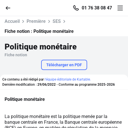
01 76 38 08 47
Accueil
Première
SES
Fiche notion :
Politique monétaire
Politique monétaire
Accueil
Fiche notion
Parcourir
Télécharger en PDF
Recherche
Ce contenu a été rédigé par
l'équipe éditoriale de Kartable.
Dernière modification :
29/06/2022
- Conforme au programme
2025-2026
Se connecter
Politique monétaire
S'inscrire gratuitement
La politique monétaire est la politique menée par la
banque centrale en France, la Banque centrale européenne
Pour profiter de 10 contenus offerts.
(BCE) en Europe, en matière de régulation de la monnaie