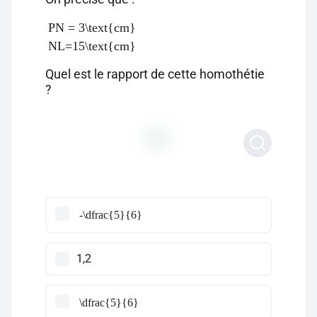
PN = 3\text{cm}
NL=15\text{cm}
Quel est le rapport de cette homothétie
?
-\dfrac{5}{6}
1,2
\dfrac{5}{6}