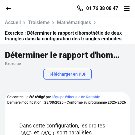
01 76 38 08 47
Accueil
Troisième
Mathématiques
Exercice :
Déterminer le rapport d'homothétie de deux
triangles dans la configuration des triangles emboîtés
Accueil
Déterminer le rapport d'homothétie de deux triangles dans la configuration des triangles emboîtés
Exercice
Parcourir
Télécharger en PDF
Recherche
Ce contenu a été rédigé par
l'équipe éditoriale de Kartable.
Se connecter
Dernière modification :
28/08/2025
- Conforme au programme
2025-2026
S'inscrire gratuitement
Dans cette configuration, les droites
Pour profiter de 10 contenus offerts.
et
sont parallèles.
(AC)
(A'C')