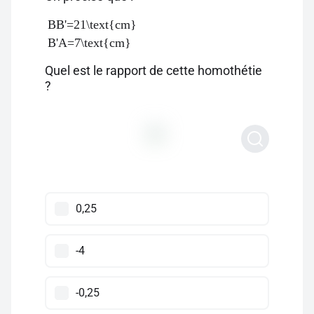
BB'=21\text{cm}
B'A=7\text{cm}
Quel est le rapport de cette homothétie
?
0,25
-4
-0,25