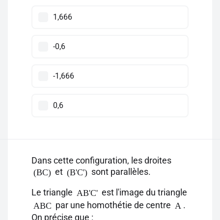
1,666
-0,6
-1,666
0,6
Dans cette configuration, les droites
et
sont parallèles.
(BC)
(B'C')
Le triangle
est l'image du triangle
AB'C'
par une homothétie de centre
.
ABC
A
On précise que :