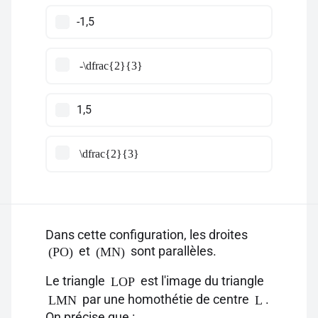
-1,5
-\dfrac{2}{3}
1,5
\dfrac{2}{3}
Dans cette configuration, les droites
et
sont parallèles.
(PO)
(MN)
Le triangle
est l'image du triangle
LOP
par une homothétie de centre
.
LMN
L
On précise que :