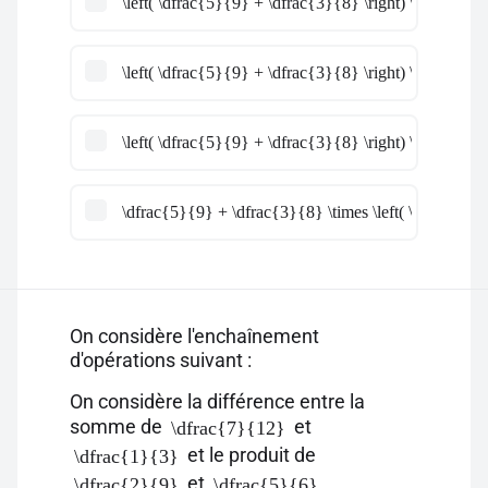
\left( \dfrac{5}{9} + \dfrac{3}{8} \right) \times \left
\left( \dfrac{5}{9} + \dfrac{3}{8} \right) \times \left
\left( \dfrac{5}{9} + \dfrac{3}{8} \right) \times \df
\dfrac{5}{9} + \dfrac{3}{8} \times \left( \dfrac{7}{4
On considère l'enchaînement
d'opérations suivant :
On considère la différence entre la
somme de
et
\dfrac{7}{12}
et le produit de
\dfrac{1}{3}
et
.
\dfrac{2}{9}
\dfrac{5}{6}