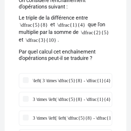
On considère l'enchaînement
d'opérations suivant :
Le triple de la différence entre
et
que l'on
\dfrac{5}{8}
\dfrac{1}{4}
multiplie par la somme de
\dfrac{2}{5}
et
.
\dfrac{3}{10}
Par quel calcul cet enchaînement
d'opérations peut-il se traduire ?
\left( 3 \times \dfrac{5}{8} - \dfrac{1}{4} \right) \ti
3 \times \left( \dfrac{5}{8} - \dfrac{1}{4} \right) \ti
3 \times \left[ \left( \dfrac{5}{8} - \dfrac{1}{4} \righ