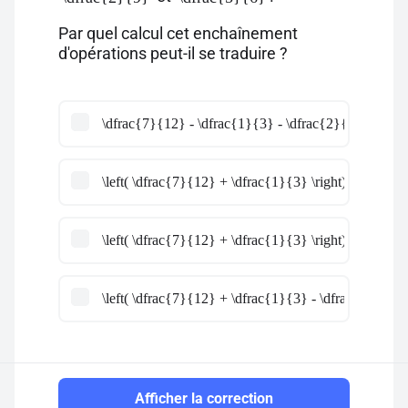
Par quel calcul cet enchaînement
d'opérations peut-il se traduire ?
\dfrac{7}{12} - \dfrac{1}{3} - \dfrac{2}{9} \times 
\left( \dfrac{7}{12} + \dfrac{1}{3} \right) \times \le
\left( \dfrac{7}{12} + \dfrac{1}{3} \right) - \left( \
\left( \dfrac{7}{12} + \dfrac{1}{3} - \dfrac{2}{9} \r
Afficher la correction