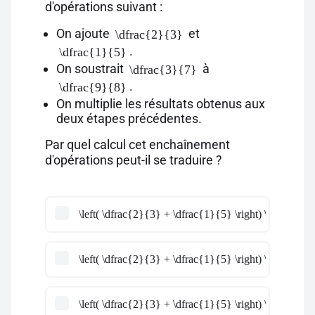
d'opérations suivant :
On ajoute
et
\dfrac{2}{3}
.
\dfrac{1}{5}
On soustrait
à
\dfrac{3}{7}
.
\dfrac{9}{8}
On multiplie les résultats obtenus aux
deux étapes précédentes.
Par quel calcul cet enchaînement
d'opérations peut-il se traduire ?
\left( \dfrac{2}{3} + \dfrac{1}{5} \right) \times \lef
\left( \dfrac{2}{3} + \dfrac{1}{5} \right) \times \lef
\left( \dfrac{2}{3} + \dfrac{1}{5} \right) \times \d