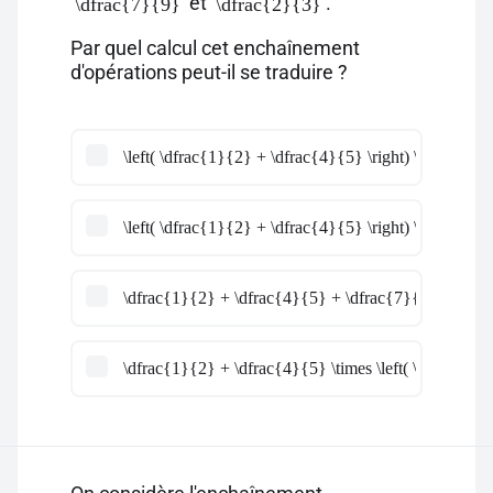
et
.
\dfrac{7}{9}
\dfrac{2}{3}
Par quel calcul cet enchaînement
d'opérations peut-il se traduire ?
\left( \dfrac{1}{2} + \dfrac{4}{5} \right) \div \left( 
\left( \dfrac{1}{2} + \dfrac{4}{5} \right) \times \left
\dfrac{1}{2} + \dfrac{4}{5} + \dfrac{7}{9} - \dfra
\dfrac{1}{2} + \dfrac{4}{5} \times \left( \dfrac{7}{9