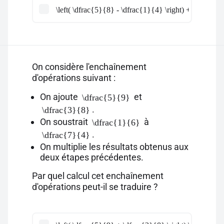
\left( \dfrac{5}{8} - \dfrac{1}{4} \right) + 3 \times 
On considère l'enchaînement
d'opérations suivant :
On ajoute
et
\dfrac{5}{9}
.
\dfrac{3}{8}
On soustrait
à
\dfrac{1}{6}
.
\dfrac{7}{4}
On multiplie les résultats obtenus aux
deux étapes précédentes.
Par quel calcul cet enchaînement
d'opérations peut-il se traduire ?