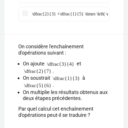
\dfrac{2}{3} +\dfrac{1}{5} \times \left( \dfrac{9}{8
On considère l'enchaînement
d'opérations suivant :
On ajoute
et
\dfrac{3}{4}
.
\dfrac{2}{7}
On soustrait
à
\dfrac{1}{3}
.
\dfrac{5}{6}
On multiplie les résultats obtenus aux
deux étapes précédentes.
Par quel calcul cet enchaînement
d'opérations peut-il se traduire ?