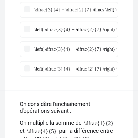
\dfrac{3}{4} + \dfrac{2}{7} \times \left( \dfrac{5}{6
\left( \dfrac{3}{4} + \dfrac{2}{7} \right) \times \left
\left( \dfrac{3}{4} + \dfrac{2}{7} \right) \times \left
\left( \dfrac{3}{4} + \dfrac{2}{7} \right) \times \df
On considère l'enchaînement
d'opérations suivant :
On multiplie la somme de
\dfrac{1}{2}
et
par la différence entre
\dfrac{4}{5}