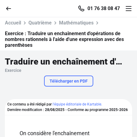
01 76 38 08 47
Accueil
Quatrième
Mathématiques
Exercice :
Traduire un enchaînement d'opérations de
nombres rationnels à l'aide d'une expression avec des
parenthèses
Accueil
Traduire un enchaînement d'opérations de nombres rationnels à l'aide d'une expression avec des parenthèses
Parcourir
Exercice
Télécharger en PDF
Recherche
Se connecter
Ce contenu a été rédigé par
l'équipe éditoriale de Kartable.
Dernière modification :
28/08/2025
- Conforme au programme
2025-2026
S'inscrire gratuitement
Pour profiter de 10 contenus offerts.
On considère l'enchaînement