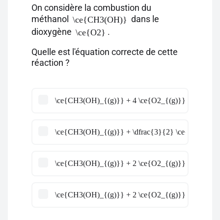
On considère la combustion du
méthanol
dans le
\ce{CH3(OH)}
dioxygène
.
\ce{O2}
Quelle est l'équation correcte de cette
réaction ?
\ce{CH3(OH)_{(g)}} + 4 \ce{O2_{(g)}} \ce{->} \
\ce{CH3(OH)_{(g)}} + \dfrac{3}{2} \ce{O2_{(g)}
\ce{CH3(OH)_{(g)}} + 2 \ce{O2_{(g)}} \ce{->} 2
\ce{CH3(OH)_{(g)}} + 2 \ce{O2_{(g)}} \ce{->} 4