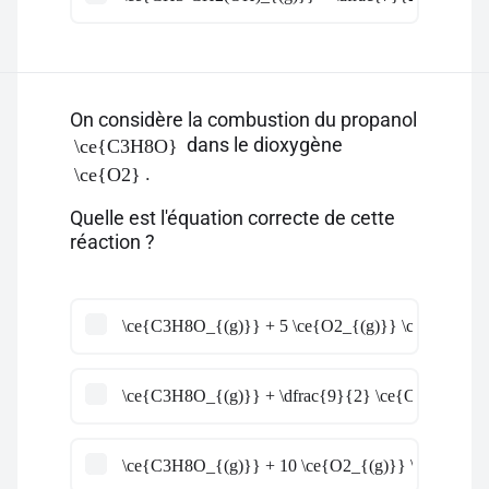
On considère la combustion du propanol
dans le dioxygène
\ce{C3H8O}
.
\ce{O2}
Quelle est l'équation correcte de cette
réaction ?
\ce{C3H8O_{(g)}} + 5 \ce{O2_{(g)}} \ce{->} 4 \
\ce{C3H8O_{(g)}} + \dfrac{9}{2} \ce{O2_{(g)}} 
\ce{C3H8O_{(g)}} + 10 \ce{O2_{(g)}} \ce{->} 3 