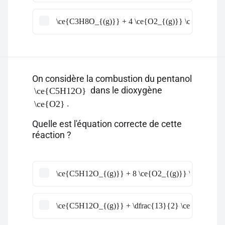
\ce{C3H8O_{(g)}} + 4 \ce{O2_{(g)}} \ce{->} 10 
On considère la combustion du pentanol
dans le dioxygène
\ce{C5H12O}
.
\ce{O2}
Quelle est l'équation correcte de cette
réaction ?
\ce{C5H12O_{(g)}} + 8 \ce{O2_{(g)}} \ce{->} 6 
\ce{C5H12O_{(g)}} + \dfrac{13}{2} \ce{O2_{(g)}