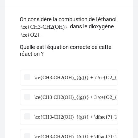
On considère la combustion de l'éthanol
dans le dioxygène
\ce{CH3-CH2(OH)}
.
\ce{O2}
Quelle est l'équation correcte de cette
réaction ?
\ce{CH3-CH2(OH)_{(g)}} + 7 \ce{O2_{(g)}} \ce{
\ce{CH3-CH2(OH)_{(g)}} + 3 \ce{O2_{(g)}} \ce{
\ce{CH3-CH2(OH)_{(g)}} + \dfrac{7}{2} \ce{O2_{
\ce{CH3-CH2(OH)_{(g)}} + \dfrac{7}{2} \ce{O2_{