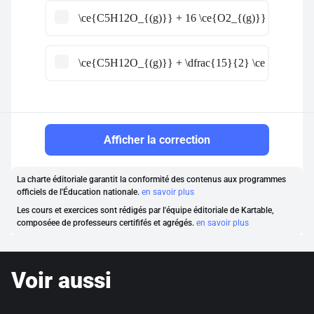
\ce{C5H12O_{(g)}} + 16 \ce{O2_{(g)}} \ce{->} 5
\ce{C5H12O_{(g)}} + \dfrac{15}{2} \ce{O2_{(g)}
Afficher la correction
La charte éditoriale garantit la conformité des contenus aux programmes
officiels de l'Éducation nationale.
en savoir plus
Les cours et exercices sont rédigés par l'équipe éditoriale de Kartable,
composéee de professeurs certififés et agrégés.
en savoir plus
Voir aussi