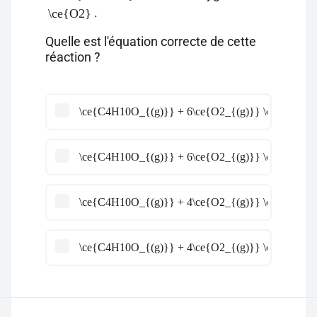
.
\ce{O2}
Quelle est l'équation correcte de cette
réaction ?
\ce{C4H10O_{(g)}} + 6\ce{O2_{(g)}} \ce{->} 3\
\ce{C4H10O_{(g)}} + 6\ce{O2_{(g)}} \ce{->} 4\
\ce{C4H10O_{(g)}} + 4\ce{O2_{(g)}} \ce{->} 4\
\ce{C4H10O_{(g)}} + 4\ce{O2_{(g)}} \ce{->} 3\