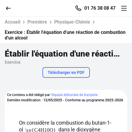
01 76 38 08 47
Accueil
Première
Physique-Chimie
Exercice :
Établir l'équation d'une réaction de combustion
d'un alcool
Accueil
Établir l'équation d'une réaction de combustion d'un alcool
Exercice
Parcourir
Télécharger en PDF
Recherche
Ce contenu a été rédigé par
l'équipe éditoriale de Kartable.
Se connecter
Dernière modification :
12/05/2025
- Conforme au programme
2025-2026
S'inscrire gratuitement
On considère la combustion du butan-1-
Pour profiter de 10 contenus offerts.
ol
dans le dioxygène
\ce{C4H10O}