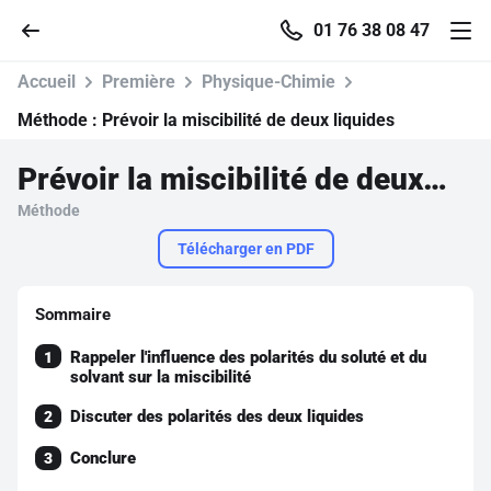
01 76 38 08 47
Accueil
Première
Physique-Chimie
Méthode :
Prévoir la miscibilité de deux liquides
Prévoir la miscibilité de deux liquides
Accueil
Méthode
Parcourir
Télécharger en PDF
Recherche
Sommaire
Rappeler l'influence des polarités du soluté et du
1
Se connecter
solvant sur la miscibilité
Discuter des polarités des deux liquides
2
S'inscrire gratuitement
Conclure
3
Pour profiter de 10 contenus offerts.