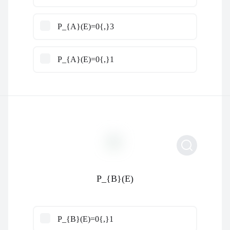
P_{A}(E)=0{,}3
P_{A}(E)=0{,}1
P_{B}(E)
P_{B}(E)=0{,}1