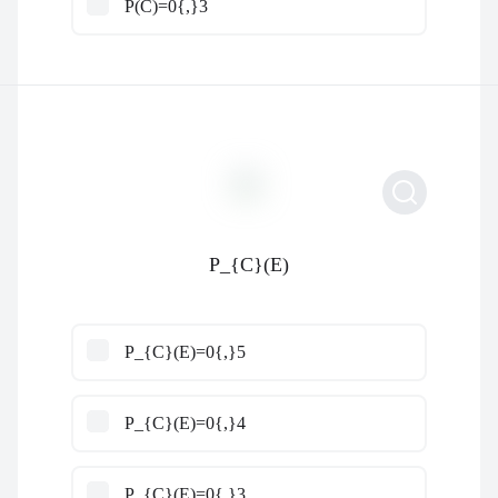
P(C)=0{,}3
P_{C}(E)
P_{C}(E)=0{,}5
P_{C}(E)=0{,}4
P_{C}(E)=0{,}3