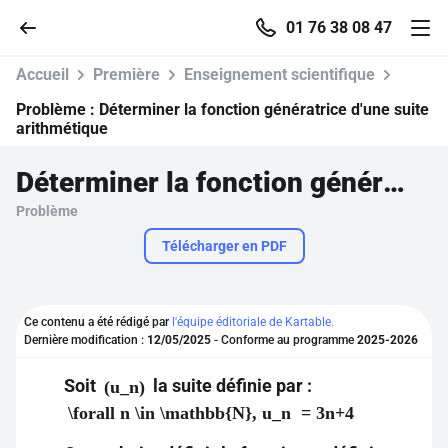
01 76 38 08 47
Accueil
Première
Enseignement scientifique
Problème :
Déterminer la fonction génératrice d'une suite
arithmétique
Accueil
Déterminer la fonction génératrice d'une suite arithmétique
Problème
Parcourir
Télécharger en PDF
Recherche
Ce contenu a été rédigé par
l'équipe éditoriale de Kartable.
Se connecter
Dernière modification :
12/05/2025
- Conforme au programme
2025-2026
Soit
la suite définie par :
(u_n)
S'inscrire gratuitement
\forall n \in \mathbb{N}, u_n = 3n+4
Pour profiter de 10 contenus offerts.