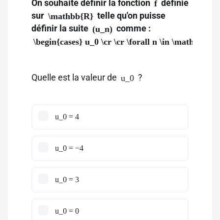
On souhaite définir la fonction
définie
f
sur
telle qu'on puisse
\mathbb{R}
définir la suite
comme :
(u_n)
\begin{cases} u_0 \cr \cr \forall n \in \mathbb{N
Quelle est la valeur de
?
u_0
u_0 = 4
u_0 = −4
u_0 = 3
u_0 = 0