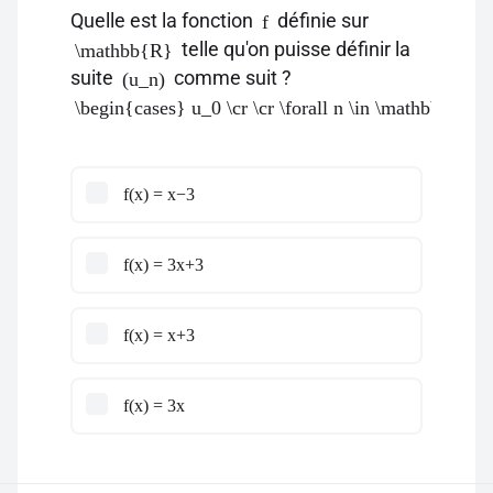
Quelle est la fonction
définie sur
f
telle qu'on puisse définir la
\mathbb{R}
suite
comme suit ?
(u_n)
\begin{cases} u_0 \cr \cr \forall n \in \mathbb{N}
f(x) = x−3
f(x) = 3x+3
f(x) = x+3
f(x) = 3x