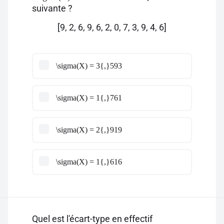
suivante ?
[9, 2, 6, 9, 6, 2, 0, 7, 3, 9, 4, 6]
\sigma(X) = 3{,}593
\sigma(X) = 1{,}761
\sigma(X) = 2{,}919
\sigma(X) = 1{,}616
Quel est l'écart-type en effectif