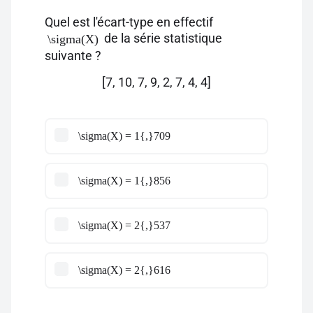
Quel est l'écart-type en effectif
de la série statistique
\sigma(X)
suivante ?
[7, 10, 7, 9, 2, 7, 4, 4]
\sigma(X) = 1{,}709
\sigma(X) = 1{,}856
\sigma(X) = 2{,}537
\sigma(X) = 2{,}616