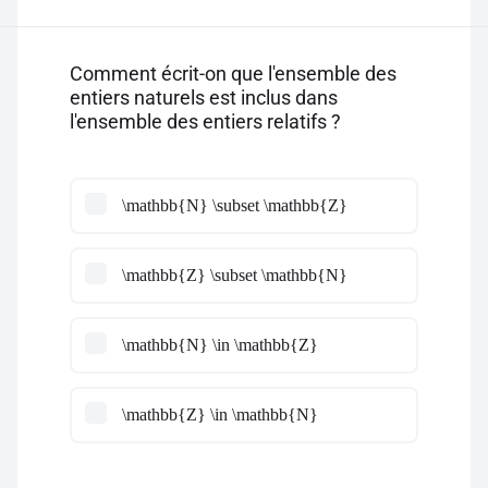
Comment écrit-on que l'ensemble des
entiers naturels est inclus dans
l'ensemble des entiers relatifs ?
\mathbb{N} \subset \mathbb{Z}
\mathbb{Z} \subset \mathbb{N}
\mathbb{N} \in \mathbb{Z}
\mathbb{Z} \in \mathbb{N}