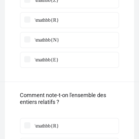
\mathbb{Z}
\mathbb{R}
\mathbb{N}
\mathbb{E}
Comment note-t-on l'ensemble des
entiers relatifs ?
\mathbb{R}