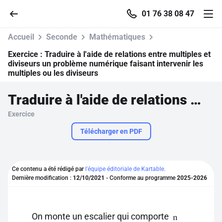
01 76 38 08 47
Accueil
Seconde
Mathématiques
Exercice :
Traduire à l'aide de relations entre multiples et
diviseurs un problème numérique faisant intervenir les
multiples ou les diviseurs
Accueil
Traduire à l'aide de relations entre multiples et diviseurs un problème numérique faisant intervenir les multiples ou les diviseurs
Parcourir
Exercice
Télécharger en PDF
Recherche
Se connecter
Ce contenu a été rédigé par
l'équipe éditoriale de Kartable.
Dernière modification :
12/10/2021
- Conforme au programme
2025-2026
S'inscrire gratuitement
Pour profiter de 10 contenus offerts.
On monte un escalier qui comporte
n