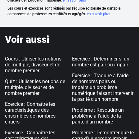
officiels de l'Éducation nationale.
en savoir plus
Les cours et exercices sont rédigés par l'équipe éditoriale de Kartable,
composéee de professeurs certififés et agrégés.
en savoir plus
Voir aussi
Cours : Utiliser les notions
Exercice : Déterminer si un
de multiple, diviseur et de
nombre est pair ou impair
nombre premier
Exercice : Traduire à l'aide
Quiz : Utiliser les notions de
de nombres pairs ou
multiple, diviseur et de
impairs un problème
nombre premier
numérique faisant intervenir
la parité d'un nombre
Exercice : Connaître les
caractéristiques des
Problème : Résoudre un
ensembles de nombres
problème à l'aide de la
entiers
parité d'un nombre
Exercice : Connaître les
Problème : Démontrer que le
caractéristiques des
carré d’un nombre impair