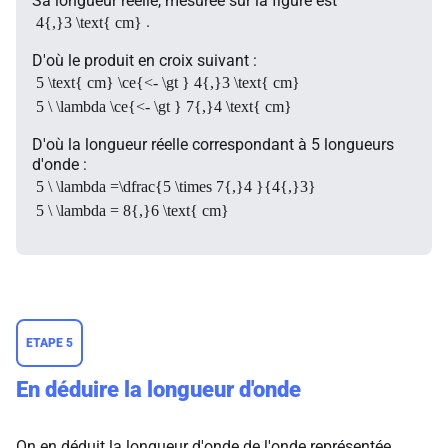
Sa longueur réelle, mesurée sur la figure est
.
4{,}3 \text{ cm}
D'où le produit en croix suivant :
5 \text{ cm} \ce{<- \gt } 4{,}3 \text{ cm}
5 \ \lambda \ce{<- \gt } 7{,}4 \text{ cm}
D'où la longueur réelle correspondant à 5 longueurs
d'onde :
5 \ \lambda =\dfrac{5 \times 7{,}4 }{4{,}3}
5 \ \lambda = 8{,}6 \text{ cm}
ETAPE 5
En déduire la longueur d'onde
On en déduit la longueur d'onde de l'onde représentée.