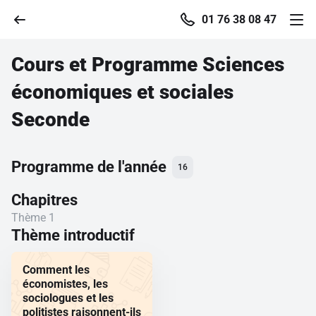
01 76 38 08 47
Cours et Programme
Sciences
économiques et sociales
Accueil
Seconde
Parcourir
Programme de l'année
16
Recherche
Chapitres
Thème 1
Se connecter
Thème introductif
Comment les
S'inscrire gratuitement
économistes, les
sociologues et les
Pour profiter de 10 contenus offerts.
politistes raisonnent-ils