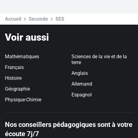
Cours particuliers d'anglais en ligne ou à domicile
Cours particuliers d'espagnol en ligne ou à domicile
Cours particuliers d'allemand en ligne ou à domicile
Accueil
Seconde
SES
Voir aussi
Mathématiques
Sciences de la vie et de la
terre
Français
Anglais
Histoire
Allemand
Géographie
Espagnol
Physique-Chimie
Nos conseillers pédagogiques sont à votre
écoute 7j/7