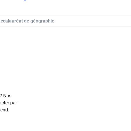
accalauréat de géographie
 ? Nos
acter par
-end.