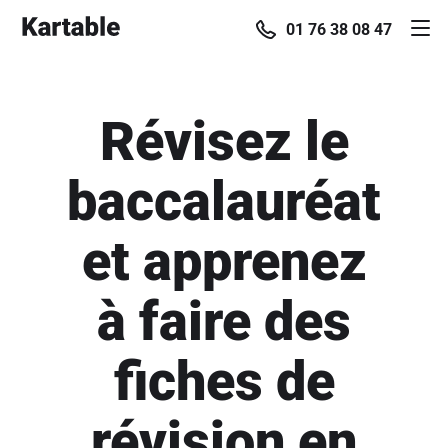
01 76 38 08 47
Révisez le
baccalauréat
et apprenez
à faire des
fiches de
révision en