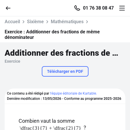
01 76 38 08 47
Accueil
Sixième
Mathématiques
Exercice :
Additionner des fractions de même
dénominateur
Accueil
Additionner des fractions de même dénominateur
Exercice
Parcourir
Télécharger en PDF
Recherche
Ce contenu a été rédigé par
l'équipe éditoriale de Kartable.
Se connecter
Dernière modification :
13/05/2026
- Conforme au programme
2025-2026
S'inscrire gratuitement
Combien vaut la somme
Pour profiter de 10 contenus offerts.
?
\dfrac{3}{7} + \dfrac{2}{7}