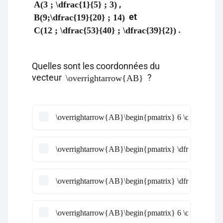
,
A(3 ; \dfrac{1}{5} ; 3)
et
B(9;\dfrac{19}{20} ; 14)
.
C(12 ; \dfrac{53}{40} ; \dfrac{39}{2})
Quelles sont les coordonnées du
vecteur
?
\overrightarrow{AB}
\overrightarrow{AB}\begin{pmatrix} 6 \cr\cr \dfrac{
\overrightarrow{AB}\begin{pmatrix} \dfrac{6}{7} \c
\overrightarrow{AB}\begin{pmatrix} \dfrac{5}{2} \cr
\overrightarrow{AB}\begin{pmatrix} 6 \cr\cr 2 \cr\c