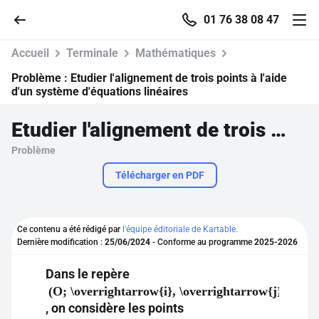
01 76 38 08 47
Accueil
Terminale
Mathématiques
Problème :
Etudier l'alignement de trois points à l'aide
d'un système d'équations linéaires
Accueil
Etudier l'alignement de trois points à l'aide d'un système d'équations linéaires
Problème
Parcourir
Télécharger en PDF
Recherche
Ce contenu a été rédigé par
l'équipe éditoriale de Kartable.
Se connecter
Dernière modification :
25/06/2024
- Conforme au programme
2025-2026
Dans le repère
S'inscrire gratuitement
(O; \overrightarrow{i}, \overrightarrow{j}, \ove
Pour profiter de 10 contenus offerts.
, on considère les points