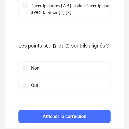
\overrightarrow{AB}=k\times\overrightarrow{AC}
avec
k=\dfrac{2}{3}
Les points
,
et
sont-ils alignés ?
A
B
C
Non
Oui
Afficher la correction