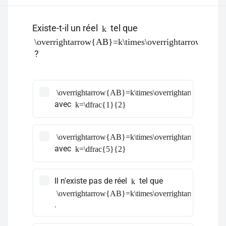
Existe-t-il un réel
tel que
k
\overrightarrow{AB}=k\times\overrightarrow{AC}
?
\overrightarrow{AB}=k\times\overrightarrow{AC}
avec
k=\dfrac{1}{2}
\overrightarrow{AB}=k\times\overrightarrow{AC}
avec
k=\dfrac{5}{2}
Il n'existe pas de réel
tel que
k
\overrightarrow{AB}=k\times\overrightarrow{AC}
.