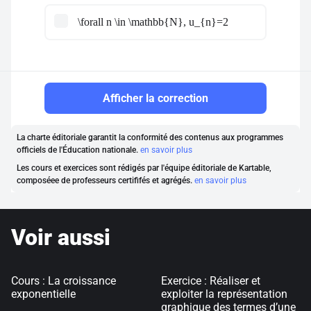
\forall n \in \mathbb{N}, u_{n}=2
Afficher la correction
La charte éditoriale garantit la conformité des contenus aux programmes
officiels de l'Éducation nationale.
en savoir plus
Les cours et exercices sont rédigés par l'équipe éditoriale de Kartable,
composéee de professeurs certififés et agrégés.
en savoir plus
Voir aussi
Cours : La croissance
Exercice : Réaliser et
exponentielle
exploiter la représentation
graphique des termes d’une