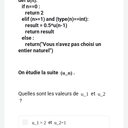
def u(n):
if n==0 :
return 2
elif (n>=1) and (type(n)==int):
result = 0.5*u(n-1)
return result
else :
return("Vous n'avez pas choisi un
entier naturel")
On étudie la suite
.
(u_n)
Quelles sont les valeurs de
et
u_1
u_2
?
et
u_1 = 2
u_2=1