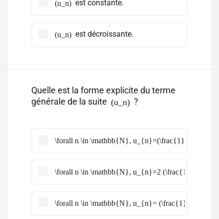
est constante.
(u_n)
est décroissante.
(u_n)
Quelle est la forme explicite du terme
générale de la suite
?
(u_n)
\forall n \in \mathbb{N}, u_{n}=(\frac{1}{2})^n
\forall n \in \mathbb{N}, u_{n}=2 (\frac{1}{2})^n
\forall n \in \mathbb{N}, u_{n}= (\frac{1}{4})^n