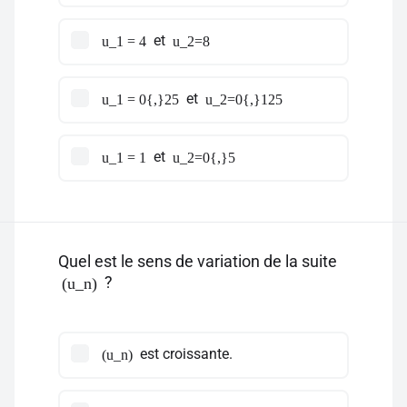
et
u_1 = 4
u_2=8
et
u_1 = 0{,}25
u_2=0{,}125
et
u_1 = 1
u_2=0{,}5
Quel est le sens de variation de la suite
?
(u_n)
est croissante.
(u_n)