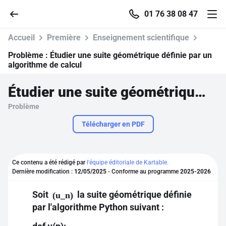
01 76 38 08 47
Accueil
Première
Enseignement scientifique
Problème :
Étudier une suite géométrique définie par un
algorithme de calcul
Accueil
Étudier une suite géométrique définie par un algorithme de calcul
Problème
Parcourir
Télécharger en PDF
Recherche
Ce contenu a été rédigé par
l'équipe éditoriale de Kartable.
Se connecter
Dernière modification :
12/05/2025
- Conforme au programme
2025-2026
Soit
la suite géométrique définie
(u_n)
S'inscrire gratuitement
par l'algorithme Python suivant :
Pour profiter de 10 contenus offerts.