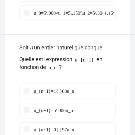
u_0=5\,000\\u_1=5\,150\\u_2=5\,304{,}5\\u_3=5\,4
Soit
n
un entier naturel quelconque.
Quelle est l'expression
en
u_{n+1}
fonction de
?
u_n
u_{n+1}=1{,}03u_n
u_{n+1}=5\ 000u_n
u_{n+1}=0{,}97u_n