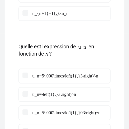
u_{n+1}=1{,}3u_n
Quelle est l'expression de
en
u_n
fonction de
n
?
u_n=5\ 000\times\left(1{,}3\right)^n
u_n=\left(1{,}3\right)^n
u_n=5\ 000\times\left(1{,}03\right)^n