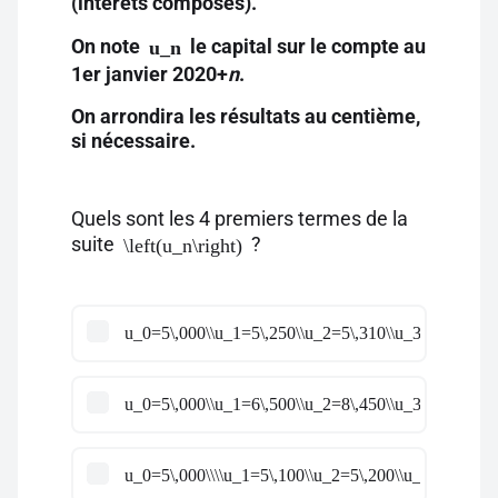
(intérêts composés).
On note
le capital sur le compte au
u_n
1er janvier 2020+
n
.
On arrondira les résultats au centième,
si nécessaire.
Quels sont les 4 premiers termes de la
suite
?
\left(u_n\right)
u_0=5\,000\\u_1=5\,250\\u_2=5\,310\\u_3=5\,500
u_0=5\,000\\u_1=6\,500\\u_2=8\,450\\u_3=10\,985
u_0=5\,000\\\\u_1=5\,100\\u_2=5\,200\\u_3=5\,300