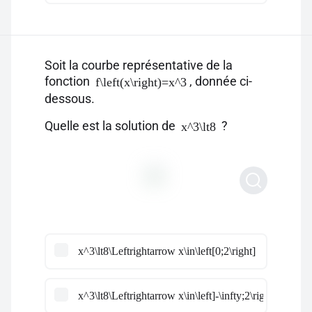
Soit la courbe représentative de la
fonction
, donnée ci-
f\left(x\right)=x^3
dessous.
Quelle est la solution de
?
x^3\lt8
x^3\lt8\Leftrightarrow x\in\left[0;2\right]
x^3\lt8\Leftrightarrow x\in\left]-\infty;2\right[