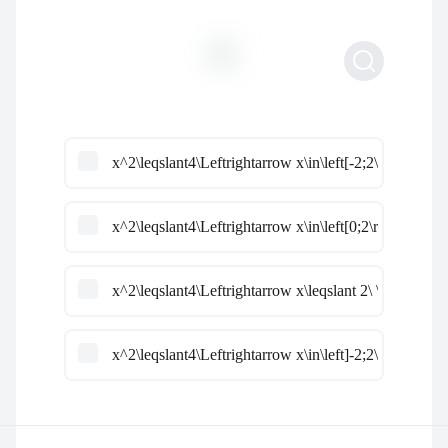
x^2\leqslant4\Leftrightarrow x\in\left[-2;2\right]
x^2\leqslant4\Leftrightarrow x\in\left[0;2\right]
x^2\leqslant4\Leftrightarrow x\leqslant 2\ \text{ou} \ 
x^2\leqslant4\Leftrightarrow x\in\left]-2;2\right[