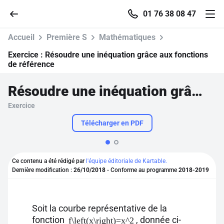
01 76 38 08 47
Accueil
Première S
Mathématiques
Exercice :
Résoudre une inéquation grâce aux fonctions
de référence
Accueil
Résoudre une inéquation grâce aux fonctions de référence
Exercice
Parcourir
Télécharger en PDF
Recherche
Ce contenu a été rédigé par
l'équipe éditoriale de Kartable.
Se connecter
Dernière modification :
26/10/2018
- Conforme au programme
2018-2019
S'inscrire gratuitement
Soit la courbe représentative de la
Pour profiter de 10 contenus offerts.
fonction
, donnée ci-
f\left(x\right)=x^2