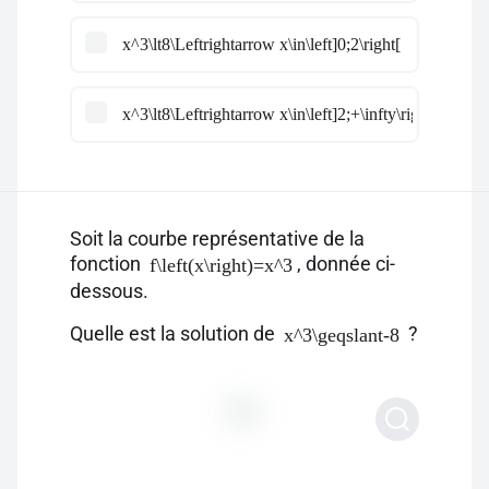
x^3\lt8\Leftrightarrow x\in\left]0;2\right[
x^3\lt8\Leftrightarrow x\in\left]2;+\infty\right[
Soit la courbe représentative de la
fonction
, donnée ci-
f\left(x\right)=x^3
dessous.
Quelle est la solution de
?
x^3\geqslant-8