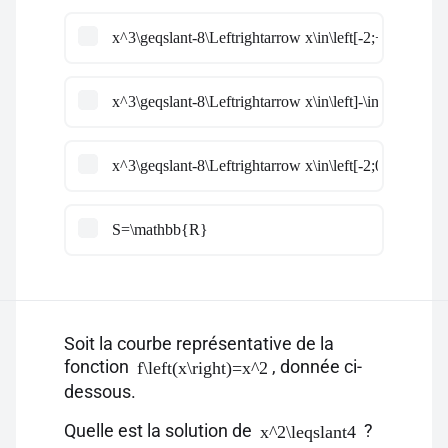
x^3\geqslant-8\Leftrightarrow x\in\left[-2;+\infty\righ
x^3\geqslant-8\Leftrightarrow x\in\left]-\infty;-2\right
x^3\geqslant-8\Leftrightarrow x\in\left[-2;0\right]
S=\mathbb{R}
Soit la courbe représentative de la
fonction
, donnée ci-
f\left(x\right)=x^2
dessous.
Quelle est la solution de
?
x^2\leqslant4