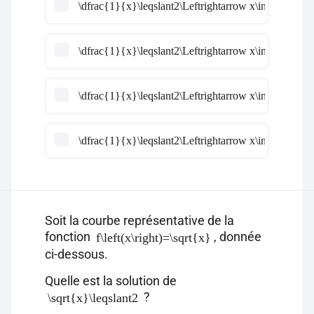
\dfrac{1}{x}\leqslant2\Leftrightarrow x\in\left]-\infty
\dfrac{1}{x}\leqslant2\Leftrightarrow x\in\left]-\infty
\dfrac{1}{x}\leqslant2\Leftrightarrow x\in\left]\dfrac
\dfrac{1}{x}\leqslant2\Leftrightarrow x\in\left]-\infty
Soit la courbe représentative de la
fonction
, donnée
f\left(x\right)=\sqrt{x}
ci-dessous.
Quelle est la solution de
?
\sqrt{x}\leqslant2