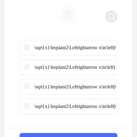
\sqrt{x}\leqslant2\Leftrightarrow x\in\left[0;2\right]
\sqrt{x}\leqslant2\Leftrightarrow x\in\left]-\infty;4\rig
\sqrt{x}\leqslant2\Leftrightarrow x\in\left[0;4\right]
\sqrt{x}\leqslant2\Leftrightarrow x\in\left[0;\sqrt{4}\r