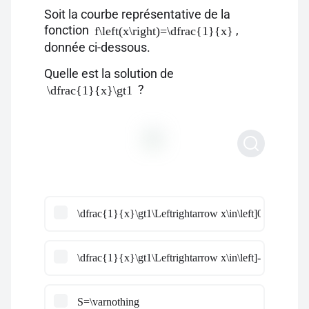
Soit la courbe représentative de la
fonction
,
f\left(x\right)=\dfrac{1}{x}
donnée ci-dessous.
Quelle est la solution de
?
\dfrac{1}{x}\gt1
\dfrac{1}{x}\gt1\Leftrightarrow x\in\left]0;1\right[
\dfrac{1}{x}\gt1\Leftrightarrow x\in\left]-\infty;1\rig
S=\varnothing